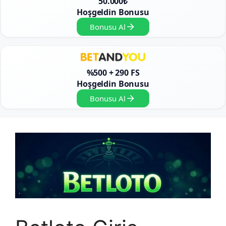
50.000₺
Hoşgeldin Bonusu
Bonusu Al
%500 + 290 FS
Hoşgeldin Bonusu
Bonusu Al