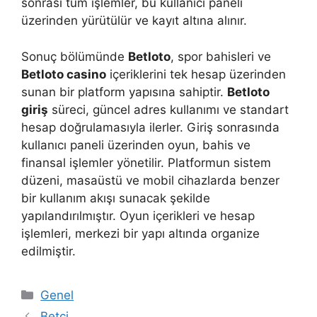
sonrası tüm işlemler, bu kullanıcı paneli
üzerinden yürütülür ve kayıt altına alınır.
Sonuç bölümünde
Betloto
, spor bahisleri ve
Betloto casino
içeriklerini tek hesap üzerinden
sunan bir platform yapısına sahiptir.
Betloto
giriş
süreci, güncel adres kullanımı ve standart
hesap doğrulamasıyla ilerler. Giriş sonrasında
kullanıcı paneli üzerinden oyun, bahis ve
finansal işlemler yönetilir. Platformun sistem
düzeni, masaüstü ve mobil cihazlarda benzer
bir kullanım akışı sunacak şekilde
yapılandırılmıştır. Oyun içerikleri ve hesap
işlemleri, merkezi bir yapı altında organize
edilmiştir.
Kategoriler
Genel
Betci