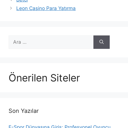
Leon Casino Para Yatırma
için
ara
Önerilen Siteler
Son Yazılar
E-Spor Dünyasına Giriş: Profesyonel Oyuncu