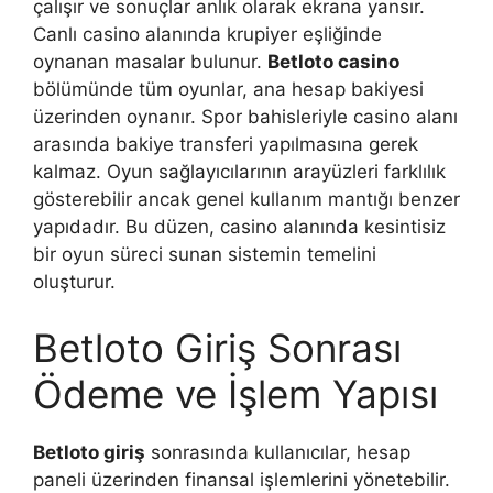
çalışır ve sonuçlar anlık olarak ekrana yansır.
Canlı casino alanında krupiyer eşliğinde
oynanan masalar bulunur.
Betloto casino
bölümünde tüm oyunlar, ana hesap bakiyesi
üzerinden oynanır. Spor bahisleriyle casino alanı
arasında bakiye transferi yapılmasına gerek
kalmaz. Oyun sağlayıcılarının arayüzleri farklılık
gösterebilir ancak genel kullanım mantığı benzer
yapıdadır. Bu düzen, casino alanında kesintisiz
bir oyun süreci sunan sistemin temelini
oluşturur.
Betloto Giriş Sonrası
Ödeme ve İşlem Yapısı
Betloto giriş
sonrasında kullanıcılar, hesap
paneli üzerinden finansal işlemlerini yönetebilir.