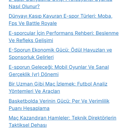
Nasıl Olunur?
Dünyayı Kasıp Kavuran E-spor Türleri: Moba,
Fps Ve Battle Royale
E-sporcular İçin Performans Rehberi: Beslenme
Ve Refleks Gelişimi
E-Sporun Ekonomik Gücü: Ödül Havuzları ve
Sponsorluk Gelirleri
E-sporun Geleceği: Mobil Oyunlar Ve Sanal
Gerçeklik (vr) Dönemi
Bir Uzman Gibi Maç İzlemek: Futbol Analiz
Yöntemleri Ve Araçları
Basketbolda Verinin Gücü: Per Ve Verimlilik
Puanı Hesaplama
Maç Kazandıran Hamleler: Teknik Direktörlerin
Taktiksel Dehası