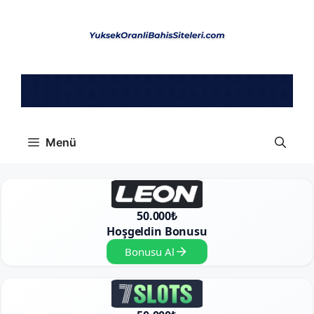
İçeriğe
atla
Menü
50.000₺
Hoşgeldin Bonusu
Bonusu Al