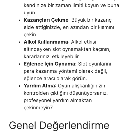
kendinize bir zaman limiti koyun ve buna
uyun.
Kazançları Çekme
: Büyük bir kazanç
elde ettiğinizde, en azından bir kısmını
çekin.
Alkol Kullanmama
: Alkol etkisi
altındayken slot oynamaktan kaçının,
kararlarınızı etkileyebilir.
Eğlence İçin Oynama:
Slot oyunlarını
para kazanma yöntemi olarak değil,
eğlence aracı olarak görün.
Yardım Alma
: Oyun alışkanlığınızın
kontrolden çıktığını düşünüyorsanız,
profesyonel yardım almaktan
çekinmeyin7.
Genel Değerlendirme