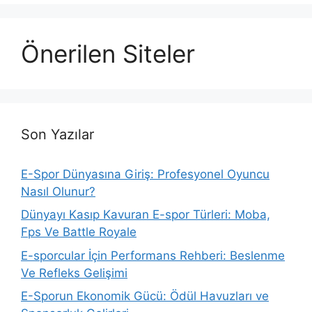
Önerilen Siteler
Son Yazılar
E-Spor Dünyasına Giriş: Profesyonel Oyuncu
Nasıl Olunur?
Dünyayı Kasıp Kavuran E-spor Türleri: Moba,
Fps Ve Battle Royale
E-sporcular İçin Performans Rehberi: Beslenme
Ve Refleks Gelişimi
E-Sporun Ekonomik Gücü: Ödül Havuzları ve