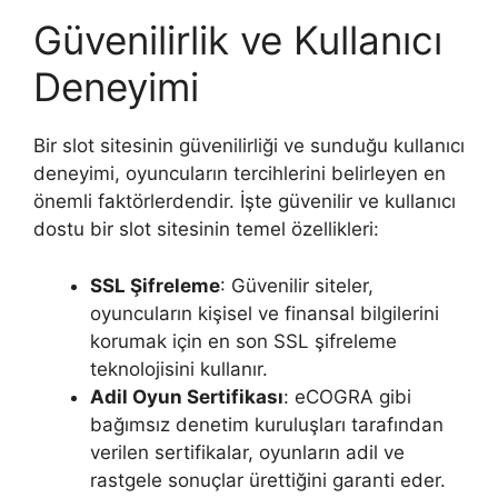
Güvenilirlik ve Kullanıcı
Deneyimi
Bir slot sitesinin güvenilirliği ve sunduğu kullanıcı
deneyimi, oyuncuların tercihlerini belirleyen en
önemli faktörlerdendir. İşte güvenilir ve kullanıcı
dostu bir slot sitesinin temel özellikleri:
SSL Şifreleme
: Güvenilir siteler,
oyuncuların kişisel ve finansal bilgilerini
korumak için en son SSL şifreleme
teknolojisini kullanır.
Adil Oyun Sertifikası
: eCOGRA gibi
bağımsız denetim kuruluşları tarafından
verilen sertifikalar, oyunların adil ve
rastgele sonuçlar ürettiğini garanti eder.