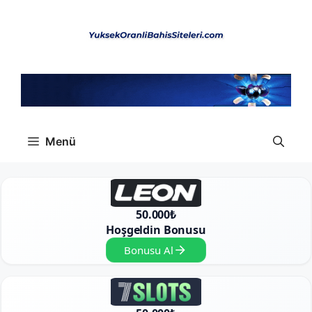
İçeriğe
atla
Menü
50.000₺
Hoşgeldin Bonusu
Bonusu Al