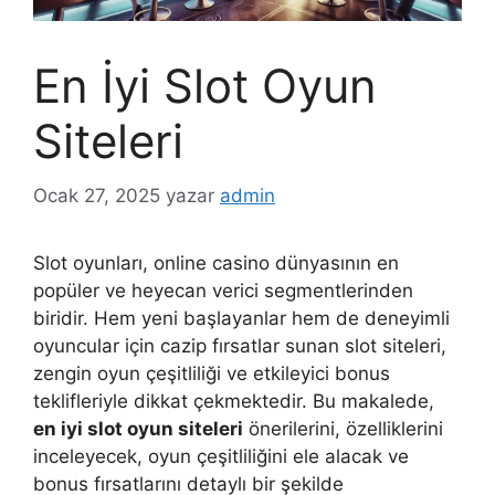
En İyi Slot Oyun
Siteleri
Ocak 27, 2025
yazar
admin
Slot oyunları, online casino dünyasının en
popüler ve heyecan verici segmentlerinden
biridir. Hem yeni başlayanlar hem de deneyimli
oyuncular için cazip fırsatlar sunan slot siteleri,
zengin oyun çeşitliliği ve etkileyici bonus
teklifleriyle dikkat çekmektedir. Bu makalede,
en iyi slot oyun siteleri
önerilerini, özelliklerini
inceleyecek, oyun çeşitliliğini ele alacak ve
bonus fırsatlarını detaylı bir şekilde