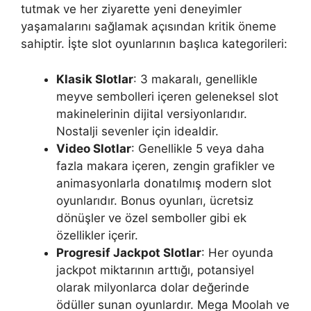
tutmak ve her ziyarette yeni deneyimler
yaşamalarını sağlamak açısından kritik öneme
sahiptir. İşte slot oyunlarının başlıca kategorileri:
Klasik Slotlar
: 3 makaralı, genellikle
meyve sembolleri içeren geleneksel slot
makinelerinin dijital versiyonlarıdır.
Nostalji sevenler için idealdir.
Video Slotlar
: Genellikle 5 veya daha
fazla makara içeren, zengin grafikler ve
animasyonlarla donatılmış modern slot
oyunlarıdır. Bonus oyunları, ücretsiz
dönüşler ve özel semboller gibi ek
özellikler içerir.
Progresif Jackpot Slotlar
: Her oyunda
jackpot miktarının arttığı, potansiyel
olarak milyonlarca dolar değerinde
ödüller sunan oyunlardır. Mega Moolah ve