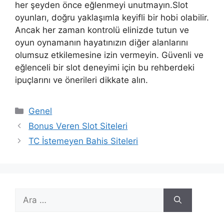
her şeyden önce eğlenmeyi unutmayın.Slot
oyunları, doğru yaklaşımla keyifli bir hobi olabilir.
Ancak her zaman kontrolü elinizde tutun ve
oyun oynamanın hayatınızın diğer alanlarını
olumsuz etkilemesine izin vermeyin. Güvenli ve
eğlenceli bir slot deneyimi için bu rehberdeki
ipuçlarını ve önerileri dikkate alın.
Kategoriler
Genel
Bonus Veren Slot Siteleri
TC İstemeyen Bahis Siteleri
için
ara