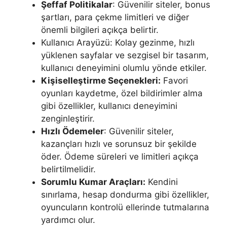
Şeffaf Politikalar
: Güvenilir siteler, bonus
şartları, para çekme limitleri ve diğer
önemli bilgileri açıkça belirtir.
Kullanıcı Arayüzü: Kolay gezinme, hızlı
yüklenen sayfalar ve sezgisel bir tasarım,
kullanıcı deneyimini olumlu yönde etkiler.
Kişiselleştirme Seçenekleri:
Favori
oyunları kaydetme, özel bildirimler alma
gibi özellikler, kullanıcı deneyimini
zenginleştirir.
Hızlı Ödemeler
: Güvenilir siteler,
kazançları hızlı ve sorunsuz bir şekilde
öder. Ödeme süreleri ve limitleri açıkça
belirtilmelidir.
Sorumlu Kumar Araçları:
Kendini
sınırlama, hesap dondurma gibi özellikler,
oyuncuların kontrolü ellerinde tutmalarına
yardımcı olur.