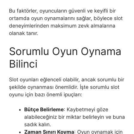
Bu faktörler, oyuncuların güvenli ve keyifli bir
ortamda oyun oynamalarını sağlar, böylece slot
deneyimlerinden maksimum zevk almalarına
olanak tanır.
Sorumlu Oyun Oynama
Bilinci
Slot oyunları eğlenceli olabilir, ancak sorumlu bir
şekilde oynanması önemlidir. İşte sorumlu slot
oyunu için bazı önemli ipuçları:
Bütçe Belirleme
: Kaybetmeyi göze
alabileceğiniz bir miktar belirleyin ve buna
sadık kalın.
Zaman Sınırı Koyma
: Oyun oynamak için