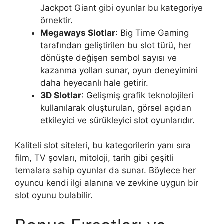
Jackpot Giant gibi oyunlar bu kategoriye
örnektir.
Megaways Slotlar
: Big Time Gaming
tarafından geliştirilen bu slot türü, her
dönüşte değişen sembol sayısı ve
kazanma yolları sunar, oyun deneyimini
daha heyecanlı hale getirir.
3D Slotlar
: Gelişmiş grafik teknolojileri
kullanılarak oluşturulan, görsel açıdan
etkileyici ve sürükleyici slot oyunlarıdır.
Kaliteli slot siteleri, bu kategorilerin yanı sıra
film, TV şovları, mitoloji, tarih gibi çeşitli
temalara sahip oyunlar da sunar. Böylece her
oyuncu kendi ilgi alanına ve zevkine uygun bir
slot oyunu bulabilir.