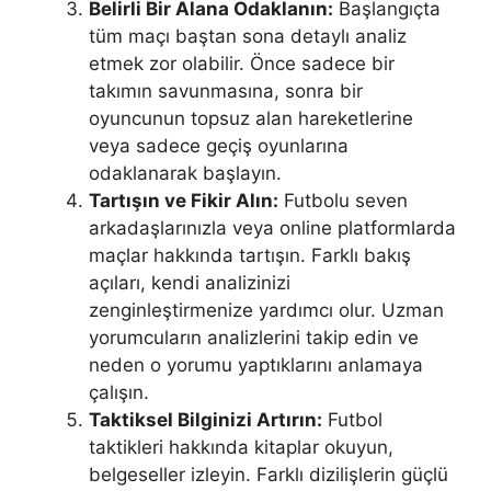
Belirli Bir Alana Odaklanın:
Başlangıçta
tüm maçı baştan sona detaylı analiz
etmek zor olabilir. Önce sadece bir
takımın savunmasına, sonra bir
oyuncunun topsuz alan hareketlerine
veya sadece geçiş oyunlarına
odaklanarak başlayın.
Tartışın ve Fikir Alın:
Futbolu seven
arkadaşlarınızla veya online platformlarda
maçlar hakkında tartışın. Farklı bakış
açıları, kendi analizinizi
zenginleştirmenize yardımcı olur. Uzman
yorumcuların analizlerini takip edin ve
neden o yorumu yaptıklarını anlamaya
çalışın.
Taktiksel Bilginizi Artırın:
Futbol
taktikleri hakkında kitaplar okuyun,
belgeseller izleyin. Farklı dizilişlerin güçlü