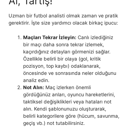
Al, Tartış!
Uzman bir futbol analisti olmak zaman ve pratik
gerektirir. İşte size yardımcı olacak birkaç ipucu:
Maçları Tekrar İzleyin:
Canlı izlediğiniz
bir maçı daha sonra tekrar izlemek,
kaçırdığınız detayları görmenizi sağlar.
Özellikle belirli bir olaya (gol, kritik
pozisyon, top kaybı) odaklanarak,
öncesinde ve sonrasında neler olduğunu
analiz edin.
Not Alın:
Maç izlerken önemli
gördüğünüz anları, oyuncu hareketlerini,
taktiksel değişiklikleri veya hataları not
alın. Kendi şablonunuzu oluşturarak,
belirli kategorilere göre (hücum, savunma,
geçiş vb.) not tutabilirsiniz.