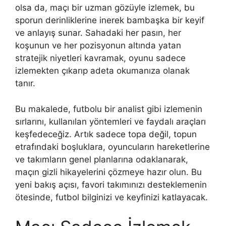
olsa da, maçı bir uzman gözüyle izlemek, bu
sporun derinliklerine inerek bambaşka bir keyif
ve anlayış sunar. Sahadaki her pasın, her
koşunun ve her pozisyonun altında yatan
stratejik niyetleri kavramak, oyunu sadece
izlemekten çıkarıp adeta okumanıza olanak
tanır.
Bu makalede, futbolu bir analist gibi izlemenin
sırlarını, kullanılan yöntemleri ve faydalı araçları
keşfedeceğiz. Artık sadece topa değil, topun
etrafındaki boşluklara, oyuncuların hareketlerine
ve takımların genel planlarına odaklanarak,
maçın gizli hikayelerini çözmeye hazır olun. Bu
yeni bakış açısı, favori takımınızı desteklemenin
ötesinde, futbol bilginizi ve keyfinizi katlayacak.