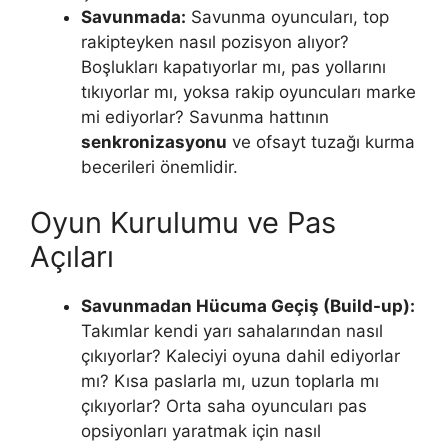
Savunmada:
Savunma oyuncuları, top
rakipteyken nasıl pozisyon alıyor?
Boşlukları kapatıyorlar mı, pas yollarını
tıkıyorlar mı, yoksa rakip oyuncuları marke
mi ediyorlar? Savunma hattının
senkronizasyonu
ve ofsayt tuzağı kurma
becerileri önemlidir.
Oyun Kurulumu ve Pas
Açıları
Savunmadan Hücuma Geçiş (Build-up):
Takımlar kendi yarı sahalarından nasıl
çıkıyorlar? Kaleciyi oyuna dahil ediyorlar
mı? Kısa paslarla mı, uzun toplarla mı
çıkıyorlar? Orta saha oyuncuları pas
opsiyonları yaratmak için nasıl