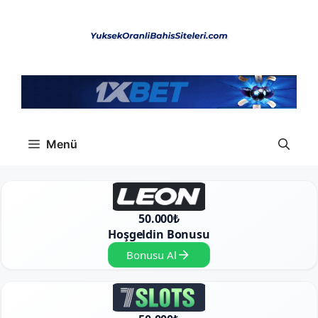
İçeriğe
atla
Menü
50.000₺
Hoşgeldin Bonusu
Bonusu Al