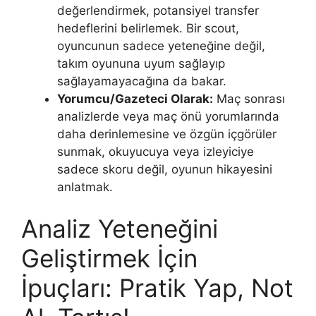
değerlendirmek, potansiyel transfer
hedeflerini belirlemek. Bir scout,
oyuncunun sadece yeteneğine değil,
takım oyununa uyum sağlayıp
sağlayamayacağına da bakar.
Yorumcu/Gazeteci Olarak:
Maç sonrası
analizlerde veya maç önü yorumlarında
daha derinlemesine ve özgün içgörüler
sunmak, okuyucuya veya izleyiciye
sadece skoru değil, oyunun hikayesini
anlatmak.
Analiz Yeteneğini
Geliştirmek İçin
İpuçları: Pratik Yap, Not