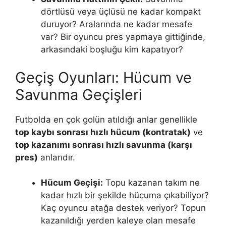
dörtlüsü veya üçlüsü ne kadar kompakt
duruyor? Aralarında ne kadar mesafe
var? Bir oyuncu pres yapmaya gittiğinde,
arkasındaki boşluğu kim kapatıyor?
Geçiş Oyunları: Hücum ve
Savunma Geçişleri
Futbolda en çok golün atıldığı anlar genellikle
top kaybı sonrası hızlı hücum (kontratak)
ve
top kazanımı sonrası hızlı savunma (karşı
pres)
anlarıdır.
Hücum Geçişi:
Topu kazanan takım ne
kadar hızlı bir şekilde hücuma çıkabiliyor?
Kaç oyuncu atağa destek veriyor? Topun
kazanıldığı yerden kaleye olan mesafe