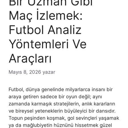
Bir Uzman Gibi
Maç İzlemek:
Futbol Analiz
Yöntemleri Ve
Araçları
Mayıs 8, 2026
yazar
Futbol, dünya genelinde milyarlarca insanı bir
araya getiren sadece bir oyun değil; aynı
zamanda karmaşık stratejilerin, anlık kararların
ve bireysel yeteneklerin büyüleyici bir dansıdır.
Topun peşinden koşmak, gol sevinçleri yaşamak
ya da mağlubiyetin hüznünü hissetmek güzel