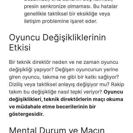
presin senkronize olmaması. Bu hatalar
genellikle taktiksel bir eksikliğe veya
iletişim problemine işaret eder.
Oyuncu Değişikliklerinin
Etkisi
Bir teknik direktör neden ve ne zaman oyuncu
değişikliği yapıyor? Değişen oyuncunun yerine
giren oyuncu, takıma ne gibi bir katkı sağlıyor?
Diziliş veya taktiksel anlayış değişiyor mu? Rakip
takım bu değişikliğe nasıl tepki veriyor?
Oyuncu
değişiklikleri, teknik direktörlerin maçı okuma
ve müdahale etme becerilerinin bir
göstergesidir.
Mental Durum ve Maçın