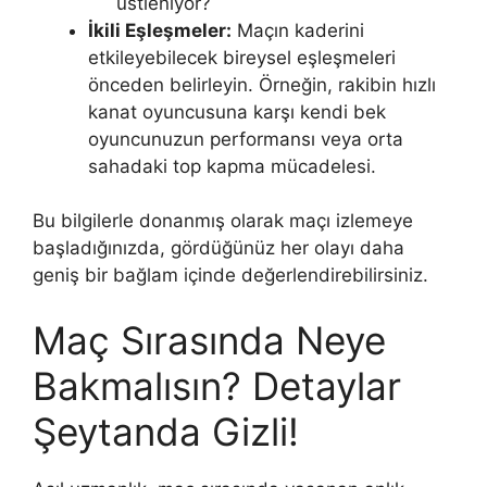
üstleniyor?
İkili Eşleşmeler:
Maçın kaderini
etkileyebilecek bireysel eşleşmeleri
önceden belirleyin. Örneğin, rakibin hızlı
kanat oyuncusuna karşı kendi bek
oyuncunuzun performansı veya orta
sahadaki top kapma mücadelesi.
Bu bilgilerle donanmış olarak maçı izlemeye
başladığınızda, gördüğünüz her olayı daha
geniş bir bağlam içinde değerlendirebilirsiniz.
Maç Sırasında Neye
Bakmalısın? Detaylar
Şeytanda Gizli!