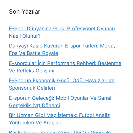
Son Yazılar
E-Spor Dünyasına Giriş: Profesyonel Oyuncu
Nasıl Olunur?
Dünyayı Kasıp Kavuran E-spor Türleri: Moba,
Fps Ve Battle Royale
E-sporcular İçin Performans Rehberi: Beslenme
Ve Refleks Gelişimi
E-Sporun Ekonomik Gücü: Ödül Havuzları ve
Sponsorluk Gelirleri
E-sporun Geleceği: Mobil Oyunlar Ve Sanal
Gerçeklik (vr) Dönemi
Bir Uzman Gibi Maç İzlemek: Futbol Analiz
Yöntemleri Ve Araçları
Basketbolda Verinin Gücü: Per Ve Verimlilik