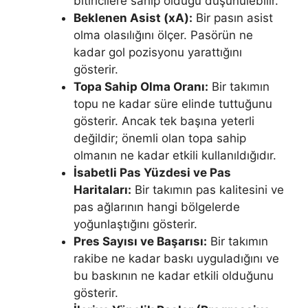
bitiricilere sahip olduğu düşünülebilir.
Beklenen Asist (xA):
Bir pasın asist
olma olasılığını ölçer. Pasörün ne
kadar gol pozisyonu yarattığını
gösterir.
Topa Sahip Olma Oranı:
Bir takımın
topu ne kadar süre elinde tuttuğunu
gösterir. Ancak tek başına yeterli
değildir; önemli olan topa sahip
olmanın ne kadar etkili kullanıldığıdır.
İsabetli Pas Yüzdesi ve Pas
Haritaları:
Bir takımın pas kalitesini ve
pas ağlarının hangi bölgelerde
yoğunlaştığını gösterir.
Pres Sayısı ve Başarısı:
Bir takımın
rakibe ne kadar baskı uyguladığını ve
bu baskının ne kadar etkili olduğunu
gösterir.