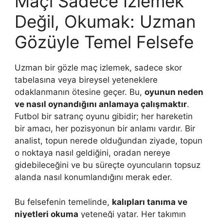
Maçı Sadece İzlemek
Değil, Okumak: Uzman
Gözüyle Temel Felsefe
Uzman bir gözle maç izlemek, sadece skor
tabelasına veya bireysel yeteneklere
odaklanmanın ötesine geçer. Bu,
oyunun neden
ve nasıl oynandığını anlamaya çalışmaktır
.
Futbol bir satranç oyunu gibidir; her hareketin
bir amacı, her pozisyonun bir anlamı vardır. Bir
analist, topun nerede olduğundan ziyade, topun
o noktaya nasıl geldiğini, oradan nereye
gidebileceğini ve bu süreçte oyuncuların topsuz
alanda nasıl konumlandığını merak eder.
Bu felsefenin temelinde,
kalıpları tanıma ve
niyetleri okuma
yeteneği yatar. Her takımın