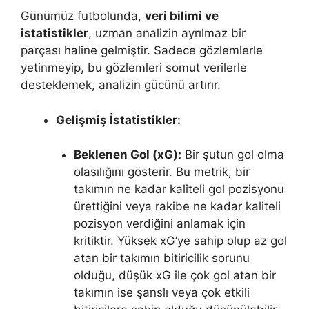
Günümüz futbolunda,
veri bilimi ve
istatistikler
, uzman analizin ayrılmaz bir
parçası haline gelmiştir. Sadece gözlemlerle
yetinmeyip, bu gözlemleri somut verilerle
desteklemek, analizin gücünü artırır.
Gelişmiş İstatistikler:
Beklenen Gol (xG):
Bir şutun gol olma
olasılığını gösterir. Bu metrik, bir
takımın ne kadar kaliteli gol pozisyonu
ürettiğini veya rakibe ne kadar kaliteli
pozisyon verdiğini anlamak için
kritiktir. Yüksek xG’ye sahip olup az gol
atan bir takımın bitiricilik sorunu
olduğu, düşük xG ile çok gol atan bir
takımın ise şanslı veya çok etkili