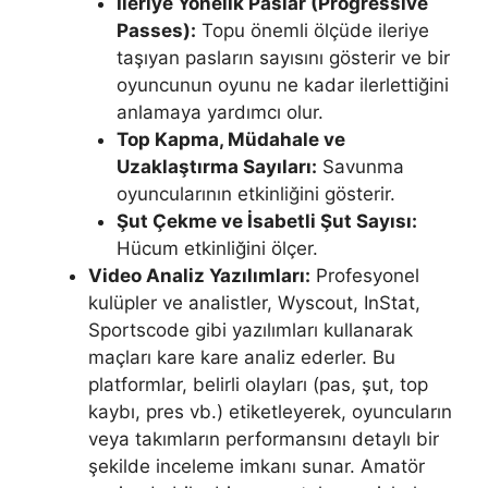
İleriye Yönelik Paslar (Progressive
Passes):
Topu önemli ölçüde ileriye
taşıyan pasların sayısını gösterir ve bir
oyuncunun oyunu ne kadar ilerlettiğini
anlamaya yardımcı olur.
Top Kapma, Müdahale ve
Uzaklaştırma Sayıları:
Savunma
oyuncularının etkinliğini gösterir.
Şut Çekme ve İsabetli Şut Sayısı:
Hücum etkinliğini ölçer.
Video Analiz Yazılımları:
Profesyonel
kulüpler ve analistler, Wyscout, InStat,
Sportscode gibi yazılımları kullanarak
maçları kare kare analiz ederler. Bu
platformlar, belirli olayları (pas, şut, top
kaybı, pres vb.) etiketleyerek, oyuncuların
veya takımların performansını detaylı bir
şekilde inceleme imkanı sunar. Amatör