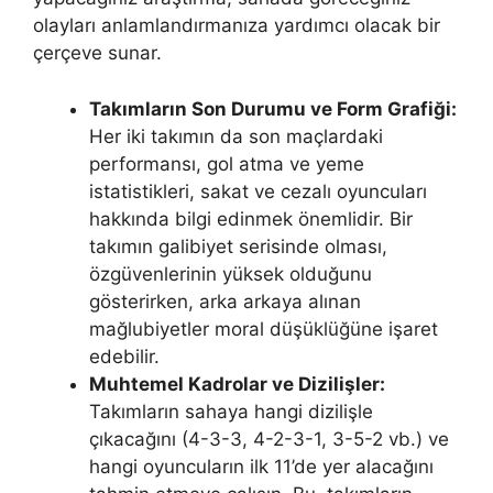
olayları anlamlandırmanıza yardımcı olacak bir
çerçeve sunar.
Takımların Son Durumu ve Form Grafiği:
Her iki takımın da son maçlardaki
performansı, gol atma ve yeme
istatistikleri, sakat ve cezalı oyuncuları
hakkında bilgi edinmek önemlidir. Bir
takımın galibiyet serisinde olması,
özgüvenlerinin yüksek olduğunu
gösterirken, arka arkaya alınan
mağlubiyetler moral düşüklüğüne işaret
edebilir.
Muhtemel Kadrolar ve Dizilişler:
Takımların sahaya hangi dizilişle
çıkacağını (4-3-3, 4-2-3-1, 3-5-2 vb.) ve
hangi oyuncuların ilk 11’de yer alacağını