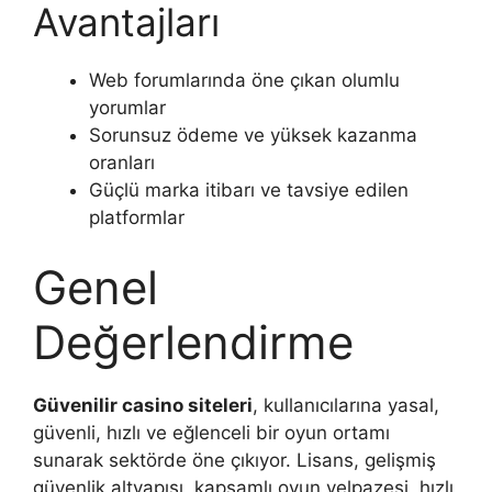
Avantajları
Web forumlarında öne çıkan olumlu
yorumlar
Sorunsuz ödeme ve yüksek kazanma
oranları
Güçlü marka itibarı ve tavsiye edilen
platformlar
Genel
Değerlendirme
Güvenilir casino siteleri
, kullanıcılarına yasal,
güvenli, hızlı ve eğlenceli bir oyun ortamı
sunarak sektörde öne çıkıyor. Lisans, gelişmiş
güvenlik altyapısı, kapsamlı oyun yelpazesi, hızlı