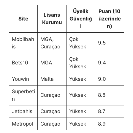
Üyelik
Puan (10
Lisans
Site
Güvenliğ
üzerinde
Kurumu
i
n)
Mobilbah
MGA,
Çok
9.5
is
Curaçao
Yüksek
Çok
Bets10
MGA
9.4
Yüksek
Youwin
Malta
Yüksek
9.0
Superbeti
Curaçao
Yüksek
8.8
n
Jetbahis
Curaçao
Yüksek
8.7
Metropol
Curaçao
Yüksek
8.9