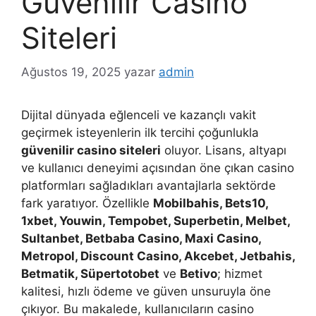
Güvenilir Casino
Siteleri
Ağustos 19, 2025
yazar
admin
Dijital dünyada eğlenceli ve kazançlı vakit
geçirmek isteyenlerin ilk tercihi çoğunlukla
güvenilir casino siteleri
oluyor. Lisans, altyapı
ve kullanıcı deneyimi açısından öne çıkan casino
platformları sağladıkları avantajlarla sektörde
fark yaratıyor. Özellikle
Mobilbahis, Bets10,
1xbet, Youwin, Tempobet, Superbetin, Melbet,
Sultanbet, Betbaba Casino, Maxi Casino,
Metropol, Discount Casino, Akcebet, Jetbahis,
Betmatik, Süpertotobet
ve
Betivo
; hizmet
kalitesi, hızlı ödeme ve güven unsuruyla öne
çıkıyor. Bu makalede, kullanıcıların casino