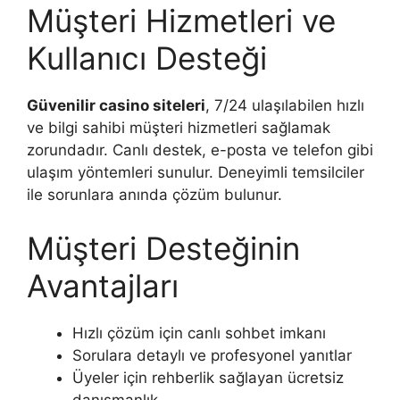
Müşteri Hizmetleri ve
Kullanıcı Desteği
Güvenilir casino siteleri
, 7/24 ulaşılabilen hızlı
ve bilgi sahibi müşteri hizmetleri sağlamak
zorundadır. Canlı destek, e-posta ve telefon gibi
ulaşım yöntemleri sunulur. Deneyimli temsilciler
ile sorunlara anında çözüm bulunur.
Müşteri Desteğinin
Avantajları
Hızlı çözüm için canlı sohbet imkanı
Sorulara detaylı ve profesyonel yanıtlar
Üyeler için rehberlik sağlayan ücretsiz
danışmanlık