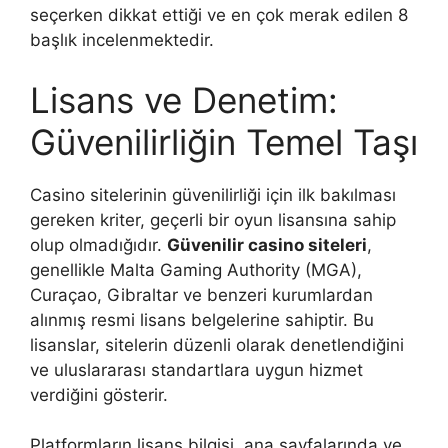
seçerken dikkat ettiği ve en çok merak edilen 8
başlık incelenmektedir.
Lisans ve Denetim:
Güvenilirliğin Temel Taşı
Casino sitelerinin güvenilirliği için ilk bakılması
gereken kriter, geçerli bir oyun lisansına sahip
olup olmadığıdır.
Güvenilir casino siteleri
,
genellikle Malta Gaming Authority (MGA),
Curaçao, Gibraltar ve benzeri kurumlardan
alınmış resmi lisans belgelerine sahiptir. Bu
lisanslar, sitelerin düzenli olarak denetlendiğini
ve uluslararası standartlara uygun hizmet
verdiğini gösterir.
Platformların lisans bilgisi, ana sayfalarında ve