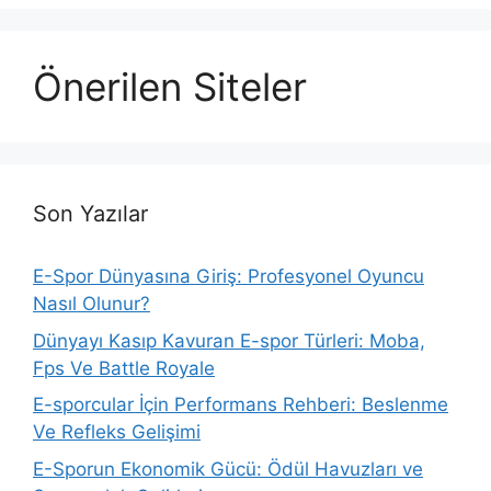
Önerilen Siteler
Son Yazılar
E-Spor Dünyasına Giriş: Profesyonel Oyuncu
Nasıl Olunur?
Dünyayı Kasıp Kavuran E-spor Türleri: Moba,
Fps Ve Battle Royale
E-sporcular İçin Performans Rehberi: Beslenme
Ve Refleks Gelişimi
E-Sporun Ekonomik Gücü: Ödül Havuzları ve