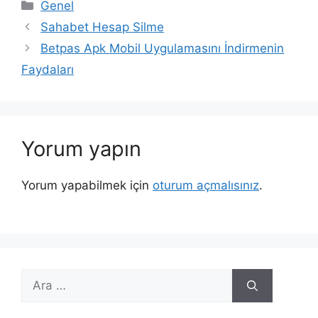
Kategoriler
Genel
Sahabet Hesap Silme
Betpas Apk Mobil Uygulamasını İndirmenin
Faydaları
Yorum yapın
Yorum yapabilmek için
oturum açmalısınız
.
için
ara