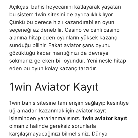
Açıkçası bahis heyecanını katlayarak yaşatan
bu sistem 1win sitesini de ayrıcalıklı kılıyor.
Çünkü bu derece hızlı kazandırabilen oyun
seçeneği az denebilir. Casino ve canlı casino
alanına hitap eden oyunların yüksek kazanç
sunduğu bilinir. Fakat aviator şans oyunu
gözüktüğü kadar mantığınızı da devreye
sokmanız gereken bir oyundur. Yeni nesle hitap
eden bu oyun kolay kazanç tarzıdır.
1win Aviator Kayıt
1win bahis sitesine tam erişim sağlayıp kesintiye
uğramadan kazanmak için aviator kayıt
işleminden yararlanmalısınız.
1win aviator kayıt
olmanız halinde gereksiz sorunlarla
karşılaşmayacağınızı bilmelisiniz. Dünya