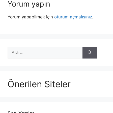
Yorum yapın
Yorum yapabilmek için
oturum açmalısınız
.
için
ara
Önerilen Siteler