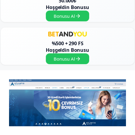
50.000₺
Hoşgeldin Bonusu
Bonusu Al
%500 + 290 FS
Hoşgeldin Bonusu
Bonusu Al