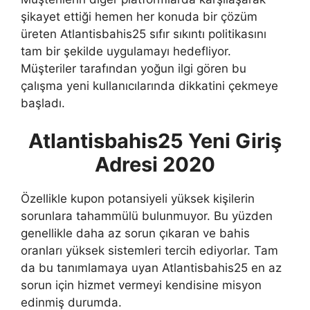
şikayet ettiği hemen her konuda bir çözüm
üreten Atlantisbahis25 sıfır sıkıntı politikasını
tam bir şekilde uygulamayı hedefliyor.
Müşteriler tarafından yoğun ilgi gören bu
çalışma yeni kullanıcılarında dikkatini çekmeye
başladı.
Atlantisbahis25 Yeni Giriş
Adresi 2020
Özellikle kupon potansiyeli yüksek kişilerin
sorunlara tahammülü bulunmuyor. Bu yüzden
genellikle daha az sorun çıkaran ve bahis
oranları yüksek sistemleri tercih ediyorlar. Tam
da bu tanımlamaya uyan Atlantisbahis25 en az
sorun için hizmet vermeyi kendisine misyon
edinmiş durumda.