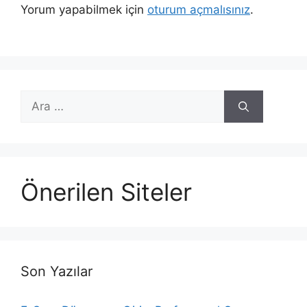
Yorum yapabilmek için
oturum açmalısınız
.
için
ara
Önerilen Siteler
Son Yazılar