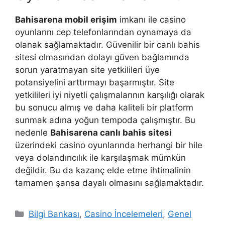
Bahisarena mobil erişim
imkanı ile casino
oyunlarını cep telefonlarından oynamaya da
olanak sağlamaktadır. Güvenilir bir canlı bahis
sitesi olmasından dolayı güven bağlamında
sorun yaratmayan site yetkilileri üye
potansiyelini arttırmayı başarmıştır. Site
yetkilileri iyi niyetli çalışmalarının karşılığı olarak
bu sonucu almış ve daha kaliteli bir platform
sunmak adına yoğun tempoda çalışmıştır. Bu
nedenle
Bahisarena canlı bahis sitesi
üzerindeki casino oyunlarında herhangi bir hile
veya dolandırıcılık ile karşılaşmak mümkün
değildir. Bu da kazanç elde etme ihtimalinin
tamamen şansa dayalı olmasını sağlamaktadır.
Kategoriler
Bilgi Bankası
,
Casino İncelemeleri
,
Genel