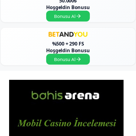
50.000₺
Hoşgeldin Bonusu
Bonusu Al
%500 + 290 FS
Hoşgeldin Bonusu
Bonusu Al