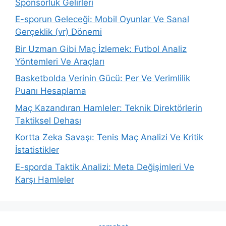
Sponsorluk Gelirleri
E-sporun Geleceği: Mobil Oyunlar Ve Sanal
Gerçeklik (vr) Dönemi
Bir Uzman Gibi Maç İzlemek: Futbol Analiz
Yöntemleri Ve Araçları
Basketbolda Verinin Gücü: Per Ve Verimlilik
Puanı Hesaplama
Maç Kazandıran Hamleler: Teknik Direktörlerin
Taktiksel Dehası
Kortta Zeka Savaşı: Tenis Maç Analizi Ve Kritik
İstatistikler
E-sporda Taktik Analizi: Meta Değişimleri Ve
Karşı Hamleler