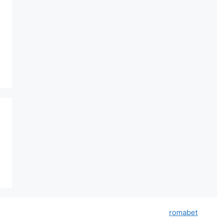
romabet