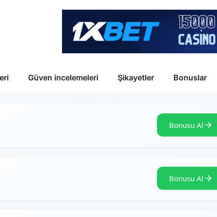
eri
Güven incelemeleri
Şikayetler
Bonuslar
Bonusu Al
Bonusu Al