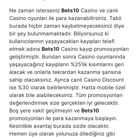
Ne zaman isterseniz
Bets10
Casino ve canlı
Casino oyunları ile para kazanabilirsiniz. Tabii
burada hiçbir zaman kaybetmeyeceksiniz diye
bir şey bulunmamaktadır. Biliyorsunuz ki
kullanıcılarının yaşayacakları kayıpları telafi
etmek adına
Bets10
Casino kayıp promosyonları
geliştirmiştir. Bundan sonra Casino oyunlarında
yaşayacağınız kayıpların %25’lik kısımlarını geri
alacak ve onlarla tekrardan kazanma şansına
sahip olacaksınız. Ayrıca canlı Casino Discount
ise %30 olarak belirlenmiştir. Hatta mobile özel
olarak bile alabileceksiniz. Tüm promosyonları
değerlendirmek size gerçekten iyi gelecektir.
Boş yere vakit geçirmeyin ve
Bets10
promosyonları ile para kazanmaya başlayın.
Kesinlikle avantaj burada sizde olacaktır.
Hemen üye olarak yolunuza dilediğiniz gibi