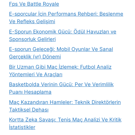
Fps Ve Battle Royale
E-sporcular İçin Performans Rehberi: Beslenme
Ve Refleks Gelişimi
E-Sporun Ekonomik Gücü: Ödül Havuzları ve
Sponsorluk Gelirleri
E-sporun Geleceği: Mobil Oyunlar Ve Sanal
Gerçeklik (vr) Dönemi
Bir Uzman Gibi Maç İzlemek: Futbol Analiz
Yöntemleri Ve Araçları
Basketbolda Verinin Gücü: Per Ve Verimlilik
Puanı Hesaplama
Maç Kazandıran Hamleler: Teknik Direktörlerin
Taktiksel Dehası
Kortta Zeka Savaşı: Tenis Maç Analizi Ve Kritik
İstatistikler