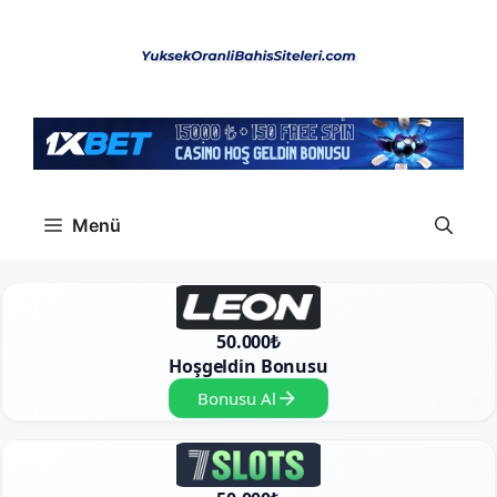
İçeriğe
atla
Menü
50.000₺
Hoşgeldin Bonusu
Bonusu Al