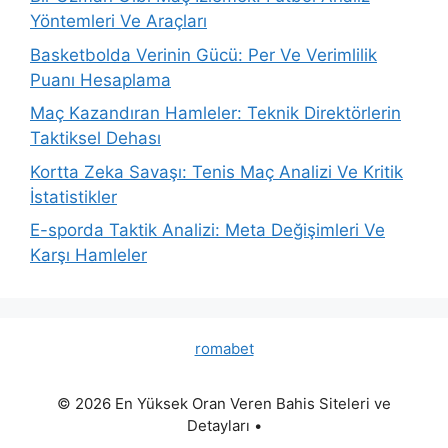
Yöntemleri Ve Araçları
Basketbolda Verinin Gücü: Per Ve Verimlilik
Puanı Hesaplama
Maç Kazandıran Hamleler: Teknik Direktörlerin
Taktiksel Dehası
Kortta Zeka Savaşı: Tenis Maç Analizi Ve Kritik
İstatistikler
E-sporda Taktik Analizi: Meta Değişimleri Ve
Karşı Hamleler
romabet
© 2026 En Yüksek Oran Veren Bahis Siteleri ve
Detayları
•