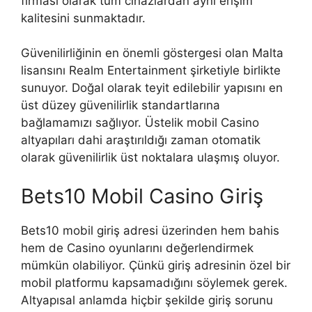
firması olarak tüm cihazlardan aynı erişim
kalitesini sunmaktadır.
Güvenilirliğinin en önemli göstergesi olan Malta
lisansını Realm Entertainment şirketiyle birlikte
sunuyor. Doğal olarak teyit edilebilir yapısını en
üst düzey güvenilirlik standartlarına
bağlamamızı sağlıyor. Üstelik mobil Casino
altyapıları dahi araştırıldığı zaman otomatik
olarak güvenilirlik üst noktalara ulaşmış oluyor.
Bets10 Mobil Casino Giriş
Bets10 mobil giriş adresi üzerinden hem bahis
hem de Casino oyunlarını değerlendirmek
mümkün olabiliyor. Çünkü giriş adresinin özel bir
mobil platformu kapsamadığını söylemek gerek.
Altyapısal anlamda hiçbir şekilde giriş sorunu