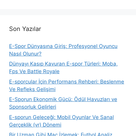
Son Yazılar
E-Spor Dünyasına Giriş: Profesyonel Oyuncu
Nasıl Olunur?
Dünyayı Kasıp Kavuran E-spor Türleri: Moba,
Fps Ve Battle Royale
E-sporcular İçin Performans Rehberi: Beslenme
Ve Refleks Gelişimi
E-Sporun Ekonomik Gücü: Ödül Havuzları ve
Sponsorluk Gelirleri
E-sporun Geleceği: Mobil Oyunlar Ve Sanal
Gerçeklik (vr) Dönemi
Bir Uzman Gibi Maç İzlemek: Futbol Analiz