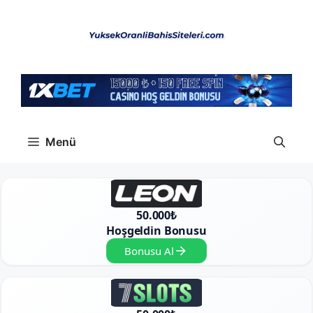
İçeriğe
atla
Menü
50.000₺
Hoşgeldin Bonusu
Bonusu Al