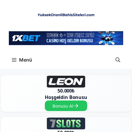
İçeriğe
atla
Menü
50.000₺
Hoşgeldin Bonusu
Bonusu Al