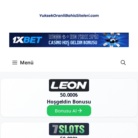
İçeriğe
atla
Menü
50.000₺
Hoşgeldin Bonusu
Bonusu Al