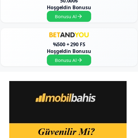
50.000₺
Hoşgeldin Bonusu
Bonusu Al
%500 + 290 FS
Hoşgeldin Bonusu
Bonusu Al