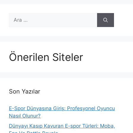
için
ara
Önerilen Siteler
Son Yazılar
E-Spor Dünyasına Giriş: Profesyonel Oyuncu
Nasıl Olunur?
Dünyayı Kasıp Kavuran E-spor Türleri: Moba,