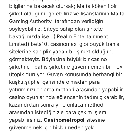
bilgilerine bakacak olursak; Malta kökenli bir
şirket olduğunu görebiliriz ve lisanslarının Malta
Gaming Authority tarafından verildiğini
söyleyebiliriz. Siteye sahip olan şirkete
baktığımızda ise ; ( Realm Entertainment
Limited) bets10, casinomaxi gibi büyük bahis
sitelerine sahiplik yapan bir şirket olduğunu
görmekteyiz. Böylesine büyük bir casino
şirketine , bahis şirketine güvenmemek bir nevi
ütopik duruyor. Güven konusunda herhangi bir
kuşku,şüphe içerisinde olmadan para
yatırımınızı onlarca method arasından yapabilir,
casino oyunlarında eğlencenin tadını çıkarabilir,
kazandıktan sonra yine onlaca method
arasından istediğinizle para çekim işlemi
yapabilirsiniz.
Casinometropol
sitesine
güvenmemek için hiçbir neden yok.