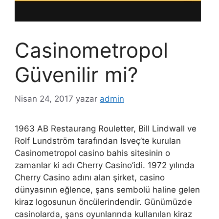
Casinometropol
Güvenilir mi?
Nisan 24, 2017
yazar
admin
1963 AB Restaurang Rouletter, Bill Lindwall ve
Rolf Lundström tarafından Isveç’te kurulan
Casinometropol casino bahis sitesinin o
zamanlar ki adı Cherry Casino’idi. 1972 yılında
Cherry Casino adını alan şirket, casino
dünyasının eğlence, şans sembolü haline gelen
kiraz logosunun öncülerindendir. Günümüzde
casinolarda, şans oyunlarında kullanılan kiraz