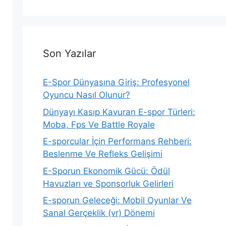
Son Yazılar
E-Spor Dünyasına Giriş: Profesyonel
Oyuncu Nasıl Olunur?
Dünyayı Kasıp Kavuran E-spor Türleri:
Moba, Fps Ve Battle Royale
E-sporcular İçin Performans Rehberi:
Beslenme Ve Refleks Gelişimi
E-Sporun Ekonomik Gücü: Ödül
Havuzları ve Sponsorluk Gelirleri
E-sporun Geleceği: Mobil Oyunlar Ve
Sanal Gerçeklik (vr) Dönemi