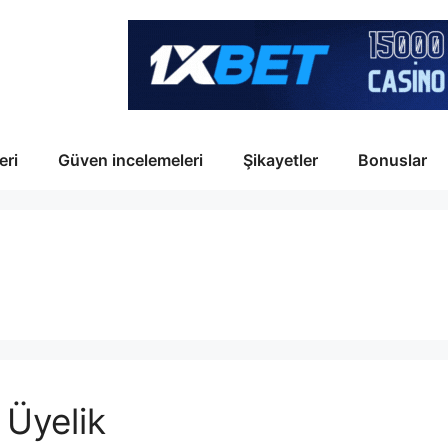
eri
Güven incelemeleri
Şikayetler
Bonuslar
 Üyelik