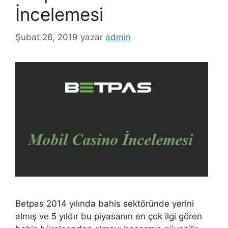
İncelemesi
Şubat 26, 2019
yazar
admin
Betpas 2014 yılında bahis sektöründe yerini
almış ve 5 yıldır bu piyasanın en çok ilgi gören