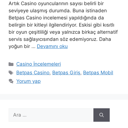
Artık Casino oyuncularının sayısı belirli bir
seviyeye ulaşmış durumda. Buna istinaden
Betpas Casino incelemesi yapıldığında da
belirgin bir kitleyi ilgilendiriyor. Eskisi gibi kısıtlı
bir oyun çeşitliliği veya yalnızca birkaç alternatif
servis sağlayıcısından söz edemiyoruz. Daha
yoğun bir …
Devamını oku
Kategoriler
Casino İncelemeleri
Etiketler
Betpas Casino
,
Betpas Giriş
,
Betpas Mobil
Yorum yap
için
ara