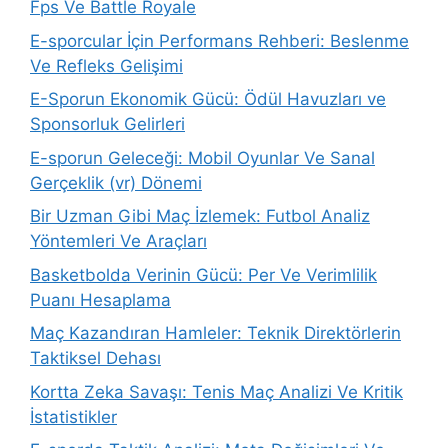
Fps Ve Battle Royale
E-sporcular İçin Performans Rehberi: Beslenme
Ve Refleks Gelişimi
E-Sporun Ekonomik Gücü: Ödül Havuzları ve
Sponsorluk Gelirleri
E-sporun Geleceği: Mobil Oyunlar Ve Sanal
Gerçeklik (vr) Dönemi
Bir Uzman Gibi Maç İzlemek: Futbol Analiz
Yöntemleri Ve Araçları
Basketbolda Verinin Gücü: Per Ve Verimlilik
Puanı Hesaplama
Maç Kazandıran Hamleler: Teknik Direktörlerin
Taktiksel Dehası
Kortta Zeka Savaşı: Tenis Maç Analizi Ve Kritik
İstatistikler