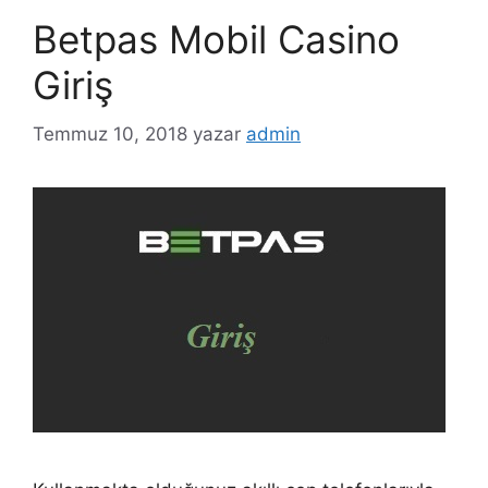
Betpas Mobil Casino
Giriş
Temmuz 10, 2018
yazar
admin