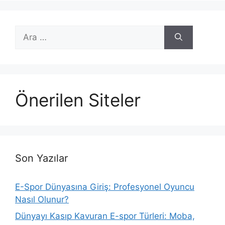
için
ara
Önerilen Siteler
Son Yazılar
E-Spor Dünyasına Giriş: Profesyonel Oyuncu
Nasıl Olunur?
Dünyayı Kasıp Kavuran E-spor Türleri: Moba,