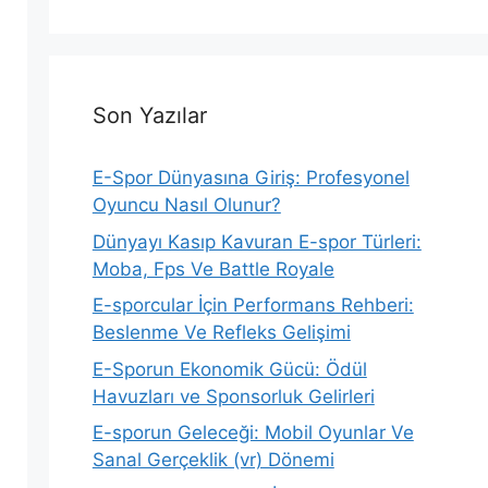
Son Yazılar
E-Spor Dünyasına Giriş: Profesyonel
Oyuncu Nasıl Olunur?
Dünyayı Kasıp Kavuran E-spor Türleri:
Moba, Fps Ve Battle Royale
E-sporcular İçin Performans Rehberi:
Beslenme Ve Refleks Gelişimi
E-Sporun Ekonomik Gücü: Ödül
Havuzları ve Sponsorluk Gelirleri
E-sporun Geleceği: Mobil Oyunlar Ve
Sanal Gerçeklik (vr) Dönemi