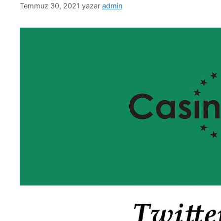
Temmuz 30, 2021
yazar
admin