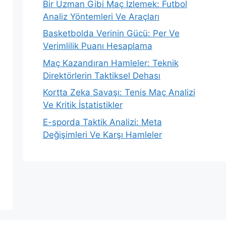
Bir Uzman Gibi Maç İzlemek: Futbol
Analiz Yöntemleri Ve Araçları
Basketbolda Verinin Gücü: Per Ve
Verimlilik Puanı Hesaplama
Maç Kazandıran Hamleler: Teknik
Direktörlerin Taktiksel Dehası
Kortta Zeka Savaşı: Tenis Maç Analizi
Ve Kritik İstatistikler
E-sporda Taktik Analizi: Meta
Değişimleri Ve Karşı Hamleler