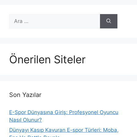
için
ara
Önerilen Siteler
Son Yazılar
E-Spor Dünyasına Giriş: Profesyonel Oyuncu
Nasıl Olunur?
Dünyayı Kasıp Kavuran E-spor Türleri: Moba,