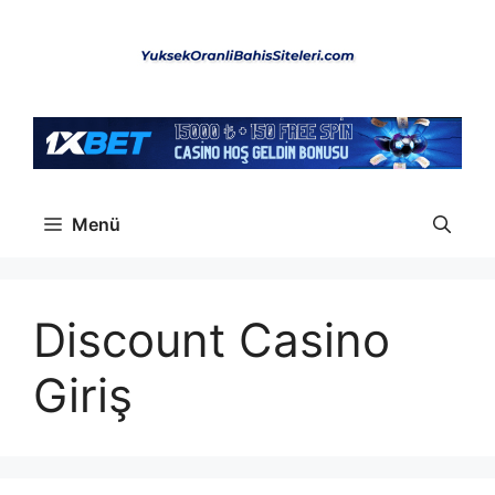
İçeriğe
atla
Menü
Discount Casino
Giriş