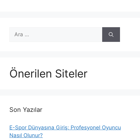
için
ara
Önerilen Siteler
Son Yazılar
E-Spor Dünyasına Giriş: Profesyonel Oyuncu
Nasıl Olunur?