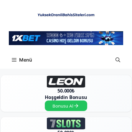
İçeriğe
atla
Menü
50.000₺
Hoşgeldin Bonusu
Bonusu Al