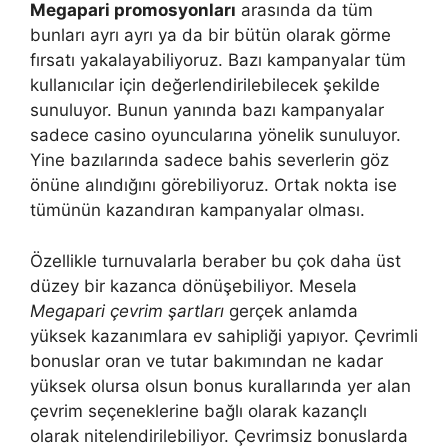
Megapari promosyonları
arasında da tüm
bunları ayrı ayrı ya da bir bütün olarak görme
fırsatı yakalayabiliyoruz. Bazı kampanyalar tüm
kullanıcılar için değerlendirilebilecek şekilde
sunuluyor. Bunun yanında bazı kampanyalar
sadece casino oyuncularına yönelik sunuluyor.
Yine bazılarında sadece bahis severlerin göz
önüne alındığını görebiliyoruz. Ortak nokta ise
tümünün kazandıran kampanyalar olması.
Özellikle turnuvalarla beraber bu çok daha üst
düzey bir kazanca dönüşebiliyor. Mesela
Megapari çevrim şartları
gerçek anlamda
yüksek kazanımlara ev sahipliği yapıyor. Çevrimli
bonuslar oran ve tutar bakımından ne kadar
yüksek olursa olsun bonus kurallarında yer alan
çevrim seçeneklerine bağlı olarak kazançlı
olarak nitelendirilebiliyor. Çevrimsiz bonuslarda