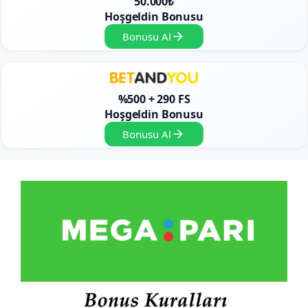
50.000₺
Hoşgeldin Bonusu
Bonusu Al
%500 + 290 FS
Hoşgeldin Bonusu
Bonusu Al