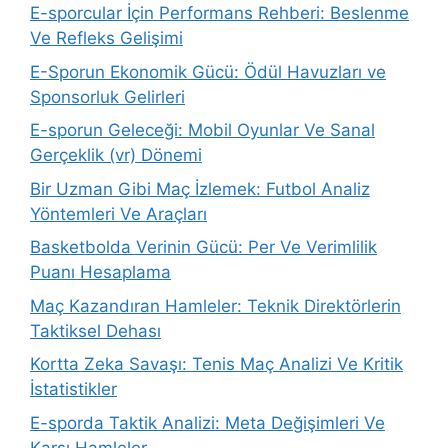
E-sporcular İçin Performans Rehberi: Beslenme
Ve Refleks Gelişimi
E-Sporun Ekonomik Gücü: Ödül Havuzları ve
Sponsorluk Gelirleri
E-sporun Geleceği: Mobil Oyunlar Ve Sanal
Gerçeklik (vr) Dönemi
Bir Uzman Gibi Maç İzlemek: Futbol Analiz
Yöntemleri Ve Araçları
Basketbolda Verinin Gücü: Per Ve Verimlilik
Puanı Hesaplama
Maç Kazandıran Hamleler: Teknik Direktörlerin
Taktiksel Dehası
Kortta Zeka Savaşı: Tenis Maç Analizi Ve Kritik
İstatistikler
E-sporda Taktik Analizi: Meta Değişimleri Ve
Karşı Hamleler