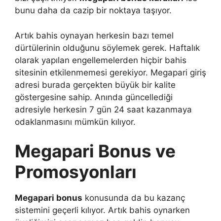
bunu daha da cazip bir noktaya taşıyor.
Artık bahis oynayan herkesin bazı temel
dürtülerinin olduğunu söylemek gerek. Haftalık
olarak yapılan engellemelerden hiçbir bahis
sitesinin etkilenmemesi gerekiyor. Megapari giriş
adresi burada gerçekten büyük bir kalite
göstergesine sahip. Anında güncellediği
adresiyle herkesin 7 gün 24 saat kazanmaya
odaklanmasını mümkün kılıyor.
Megapari Bonus ve
Promosyonları
Megapari bonus
konusunda da bu kazanç
sistemini geçerli kılıyor. Artık bahis oynarken