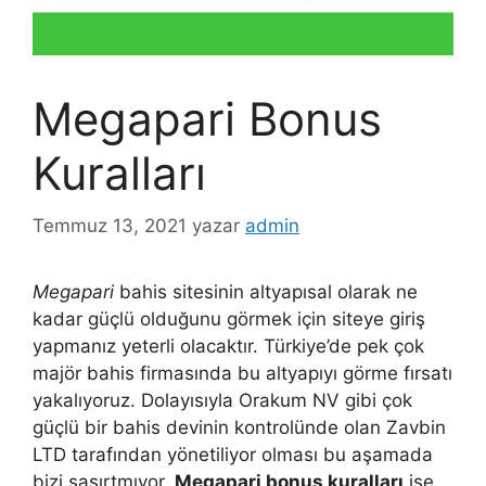
Megapari Bonus
Kuralları
Temmuz 13, 2021
yazar
admin
Megapari
bahis sitesinin altyapısal olarak ne
kadar güçlü olduğunu görmek için siteye giriş
yapmanız yeterli olacaktır. Türkiye’de pek çok
majör bahis firmasında bu altyapıyı görme fırsatı
yakalıyoruz. Dolayısıyla Orakum NV gibi çok
güçlü bir bahis devinin kontrolünde olan Zavbin
LTD tarafından yönetiliyor olması bu aşamada
bizi şaşırtmıyor.
Megapari bonus kuralları
ise