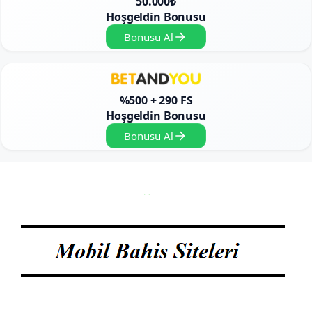
50.000₺
Hoşgeldin Bonusu
Bonusu Al
%500 + 290 FS
Hoşgeldin Bonusu
Bonusu Al