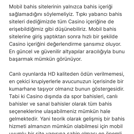
Mobil bahis sitelerinin yalnızca bahis içeriği
sağlamadığını söylemeliyiz. Tıpkı yabancı bahis
siteleri dediğimizde tüm Casino içeriğine de
erişebildiğimiz gibi düşünebiliriz. Mobil bahis
sitelerine giriş yaptıktan sonra hızlı bir şekilde
Casino içeriğini değerlendirme şansımız oluyor.
En güncel ve güvenilir altyapılar aracılığıyla bunu
başarmak mümkün görünüyor.
Canlı oyunlarda HD kaliteden ödün verilmemesi,
en çekici krupiyerlerle avucunuzun içerisinde bir
kumarhane taşıyor olmanız bunun göstergesidir.
Tabi ki Casino dışında da spor bahisleri, canlı
bahisler ve sanal bahisler olarak tüm bahis
seçeneklerine ulaşabilmeniz mümkün hale
gelmektedir. Yani teorik olarak gelişmiş bir bahis
hizmeti almanızın mümkün olabilmesi için mobil
uyumlu bir site yapısına sahip olması en önemli