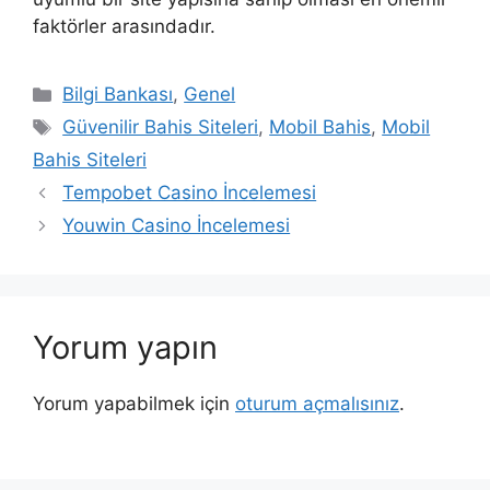
faktörler arasındadır.
Kategoriler
Bilgi Bankası
,
Genel
Etiketler
Güvenilir Bahis Siteleri
,
Mobil Bahis
,
Mobil
Bahis Siteleri
Tempobet Casino İncelemesi
Youwin Casino İncelemesi
Yorum yapın
Yorum yapabilmek için
oturum açmalısınız
.