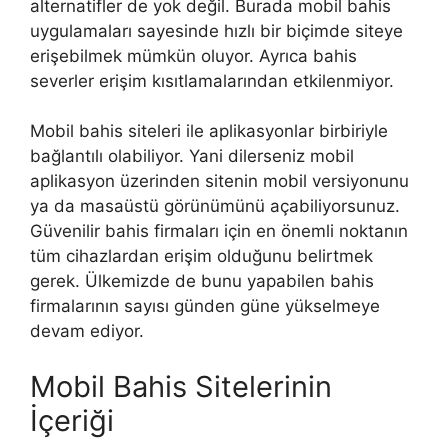
alternatifler de yok değil. Burada mobil bahis
uygulamaları sayesinde hızlı bir biçimde siteye
erişebilmek mümkün oluyor. Ayrıca bahis
severler erişim kısıtlamalarından etkilenmiyor.
Mobil bahis siteleri ile aplikasyonlar birbiriyle
bağlantılı olabiliyor. Yani dilerseniz mobil
aplikasyon üzerinden sitenin mobil versiyonunu
ya da masaüstü görünümünü açabiliyorsunuz.
Güvenilir bahis firmaları için en önemli noktanın
tüm cihazlardan erişim olduğunu belirtmek
gerek. Ülkemizde de bunu yapabilen bahis
firmalarının sayısı günden güne yükselmeye
devam ediyor.
Mobil Bahis Sitelerinin
İçeriği