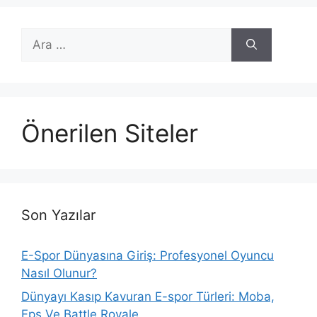
için
ara
Önerilen Siteler
Son Yazılar
E-Spor Dünyasına Giriş: Profesyonel Oyuncu
Nasıl Olunur?
Dünyayı Kasıp Kavuran E-spor Türleri: Moba,
Fps Ve Battle Royale