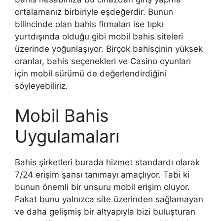
ortalamanız birbiriyle eşdeğerdir. Bunun
bilincinde olan bahis firmaları ise tıpkı
yurtdışında olduğu gibi mobil bahis siteleri
üzerinde yoğunlaşıyor. Birçok bahisçinin yüksek
oranlar, bahis seçenekleri ve Casino oyunları
için mobil sürümü de değerlendirdiğini
söyleyebiliriz.
Mobil Bahis
Uygulamaları
Bahis şirketleri burada hizmet standardı olarak
7/24 erişim şansı tanımayı amaçlıyor. Tabi ki
bunun önemli bir unsuru mobil erişim oluyor.
Fakat bunu yalnızca site üzerinden sağlamayan
ve daha gelişmiş bir altyapıyla bizi buluşturan