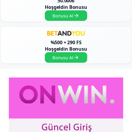
50.000₺
Hoşgeldin Bonusu
Bonusu Al
%500 + 290 FS
Hoşgeldin Bonusu
Bonusu Al