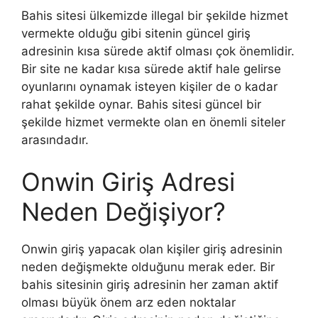
Bahis sitesi ülkemizde illegal bir şekilde hizmet
vermekte olduğu gibi sitenin güncel giriş
adresinin kısa sürede aktif olması çok önemlidir.
Bir site ne kadar kısa sürede aktif hale gelirse
oyunlarını oynamak isteyen kişiler de o kadar
rahat şekilde oynar. Bahis sitesi güncel bir
şekilde hizmet vermekte olan en önemli siteler
arasındadır.
Onwin Giriş Adresi
Neden Değişiyor?
Onwin giriş yapacak olan kişiler giriş adresinin
neden değişmekte olduğunu merak eder. Bir
bahis sitesinin giriş adresinin her zaman aktif
olması büyük önem arz eden noktalar