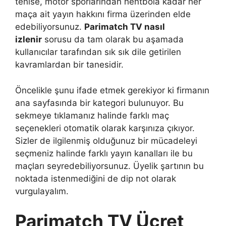
tenise, motor sporlarından hentbola kadar her
maça ait yayın hakkını firma üzerinden elde
edebiliyorsunuz.
Parimatch TV nasıl
izlenir
sorusu da tam olarak bu aşamada
kullanıcılar tarafından sık sık dile getirilen
kavramlardan bir tanesidir.
Öncelikle şunu ifade etmek gerekiyor ki firmanın
ana sayfasında bir kategori bulunuyor. Bu
sekmeye tıklamanız halinde farklı maç
seçenekleri otomatik olarak karşınıza çıkıyor.
Sizler de ilgilenmiş olduğunuz bir mücadeleyi
seçmeniz halinde farklı yayın kanalları ile bu
maçları seyredebiliyorsunuz. Üyelik şartının bu
noktada istenmediğini de dip not olarak
vurgulayalım.
Parimatch TV Ücret