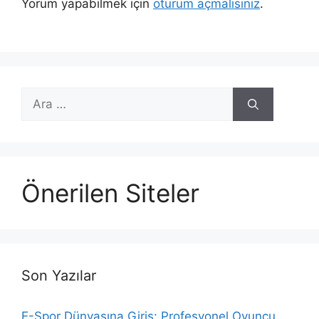
Yorum yapabilmek için
oturum açmalısınız
.
için
ara
Önerilen Siteler
Son Yazılar
E-Spor Dünyasına Giriş: Profesyonel Oyuncu