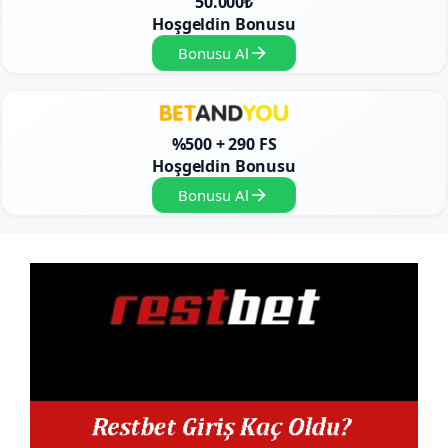
50.000₺
Hoşgeldin Bonusu
Bonusu Al
%500 + 290 FS
Hoşgeldin Bonusu
Bonusu Al