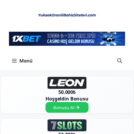
İçeriğe
atla
Menü
50.000₺
Hoşgeldin Bonusu
Bonusu Al