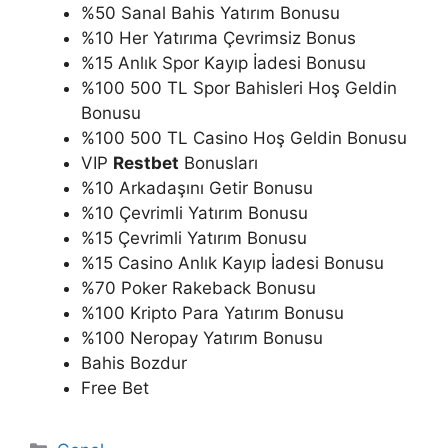
%50 Sanal Bahis Yatırım Bonusu
%10 Her Yatırıma Çevrimsiz Bonus
%15 Anlık Spor Kayıp İadesi Bonusu
%100 500 TL Spor Bahisleri Hoş Geldin
Bonusu
%100 500 TL Casino Hoş Geldin Bonusu
VIP
Restbet
Bonusları
%10 Arkadaşını Getir Bonusu
%10 Çevrimli Yatırım Bonusu
%15 Çevrimli Yatırım Bonusu
%15 Casino Anlık Kayıp İadesi Bonusu
%70 Poker Rakeback Bonusu
%100 Kripto Para Yatırım Bonusu
%100 Neropay Yatırım Bonusu
Bahis Bozdur
Free Bet
Kategoriler