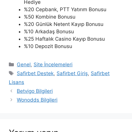
Hediye
%20 Cepbank, PTT Yatırım Bonusu
%50 Kombine Bonusu
%20 Günlük Netent Kayıp Bonusu
%10 Arkadaş Bonusu
%25 Haftalık Casino Kayıp Bonusu
%10 Depozit Bonusu
Kategoriler
Genel
,
Site İncelemeleri
Etiketler
Safirbet Destek
,
Safirbet Giriş
,
Safirbet
Lisans
Betvigo Bilgileri
Wonodds Bilgileri