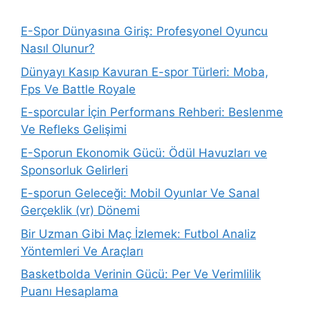
E-Spor Dünyasına Giriş: Profesyonel Oyuncu
Nasıl Olunur?
Dünyayı Kasıp Kavuran E-spor Türleri: Moba,
Fps Ve Battle Royale
E-sporcular İçin Performans Rehberi: Beslenme
Ve Refleks Gelişimi
E-Sporun Ekonomik Gücü: Ödül Havuzları ve
Sponsorluk Gelirleri
E-sporun Geleceği: Mobil Oyunlar Ve Sanal
Gerçeklik (vr) Dönemi
Bir Uzman Gibi Maç İzlemek: Futbol Analiz
Yöntemleri Ve Araçları
Basketbolda Verinin Gücü: Per Ve Verimlilik
Puanı Hesaplama