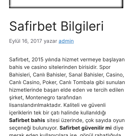
Safirbet Bilgileri
Eylül 16, 2017
yazar
admin
Safirbet, 2015 yılında hizmet vermeye başlayan
bahis ve casino sitelerinden birisidir. Spor
Bahisleri, Canlı Bahisler, Sanal Bahisler, Casino,
Canlı Casino, Poker, Canlı Tombala gibi sunulan
hizmetlerinde başarı elde eden ve tercih edilen
şirket, Montenegro tarafından
lisanslandırılmaktadır. Kaliteli ve güvenli
içeriklerin tek bir çatı halinde kullanıldığı
Safirbet bahis
sitesi üzerinde, çok sayıda oyun
seçeneği bulunuyor.
Safirbet güvenilir mi
diye
merak eden kullanıcılara ise, gönül rahatlığıyla