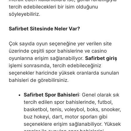
tercih edebilecekleri bir isim olduğunu
söyleyebiliriz.
Safirbet Sitesinde Neler Var?
Çok sayıda oyun seçeneğine yer verilen site
üzerinde çeşitli spor bahislerine ve casino
oyunlarına erişim sağlanabiliyor.
Safirbet giriş
işlemi sonrasında, tercih edebileceğiniz
seçenekler haricinde yüksek oranlarda sunulan
bahisleri de görebilirsiniz.
Safirbet Spor Bahisleri
: Genel olarak sık
tercih edilen spor bahislerinde, futbol,
basketbol, tenis, voleybol, boks, snooker,
buz hokeyi, dart, motor sporları gibi
seçeneklere erişim sağlanabiliyor. Yüksek