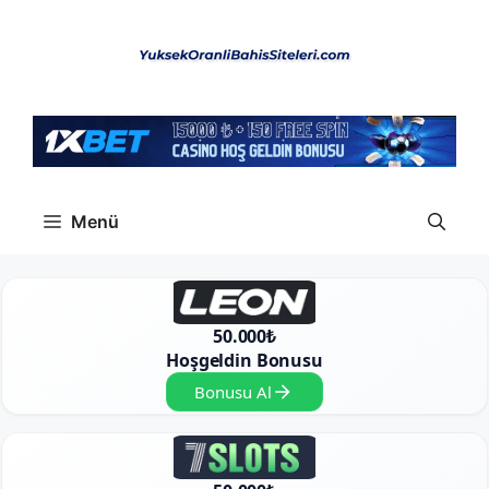
İçeriğe
atla
Menü
50.000₺
Hoşgeldin Bonusu
Bonusu Al