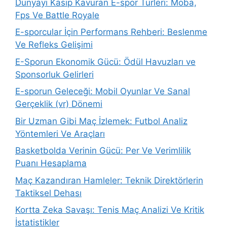
Dünyayı Kasıp Kavuran E-spor Türleri: Moba,
Fps Ve Battle Royale
E-sporcular İçin Performans Rehberi: Beslenme
Ve Refleks Gelişimi
E-Sporun Ekonomik Gücü: Ödül Havuzları ve
Sponsorluk Gelirleri
E-sporun Geleceği: Mobil Oyunlar Ve Sanal
Gerçeklik (vr) Dönemi
Bir Uzman Gibi Maç İzlemek: Futbol Analiz
Yöntemleri Ve Araçları
Basketbolda Verinin Gücü: Per Ve Verimlilik
Puanı Hesaplama
Maç Kazandıran Hamleler: Teknik Direktörlerin
Taktiksel Dehası
Kortta Zeka Savaşı: Tenis Maç Analizi Ve Kritik
İstatistikler