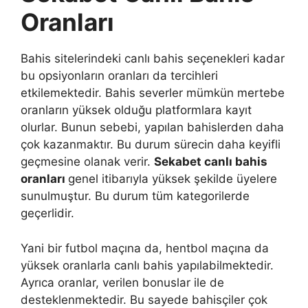
Oranları
Bahis sitelerindeki canlı bahis seçenekleri kadar
bu opsiyonların oranları da tercihleri
etkilemektedir. Bahis severler mümkün mertebe
oranların yüksek olduğu platformlara kayıt
olurlar. Bunun sebebi, yapılan bahislerden daha
çok kazanmaktır. Bu durum sürecin daha keyifli
geçmesine olanak verir.
Sekabet canlı bahis
oranları
genel itibarıyla yüksek şekilde üyelere
sunulmuştur. Bu durum tüm kategorilerde
geçerlidir.
Yani bir futbol maçına da, hentbol maçına da
yüksek oranlarla canlı bahis yapılabilmektedir.
Ayrıca oranlar, verilen bonuslar ile de
desteklenmektedir. Bu sayede bahisçiler çok