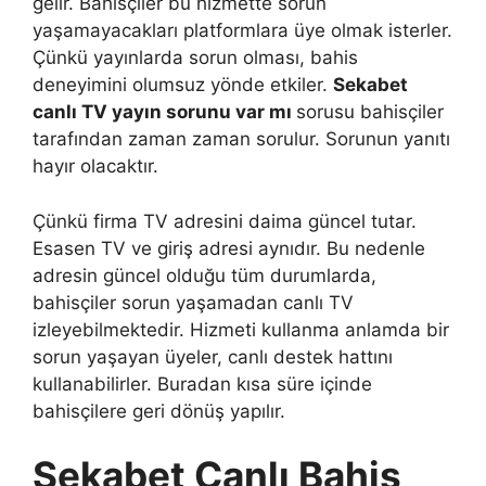
gelir. Bahisçiler bu hizmette sorun
yaşamayacakları platformlara üye olmak isterler.
Çünkü yayınlarda sorun olması, bahis
deneyimini olumsuz yönde etkiler.
Sekabet
canlı TV yayın sorunu var mı
sorusu bahisçiler
tarafından zaman zaman sorulur. Sorunun yanıtı
hayır olacaktır.
Çünkü firma TV adresini daima güncel tutar.
Esasen TV ve giriş adresi aynıdır. Bu nedenle
adresin güncel olduğu tüm durumlarda,
bahisçiler sorun yaşamadan canlı TV
izleyebilmektedir. Hizmeti kullanma anlamda bir
sorun yaşayan üyeler, canlı destek hattını
kullanabilirler. Buradan kısa süre içinde
bahisçilere geri dönüş yapılır.
Sekabet Canlı Bahis