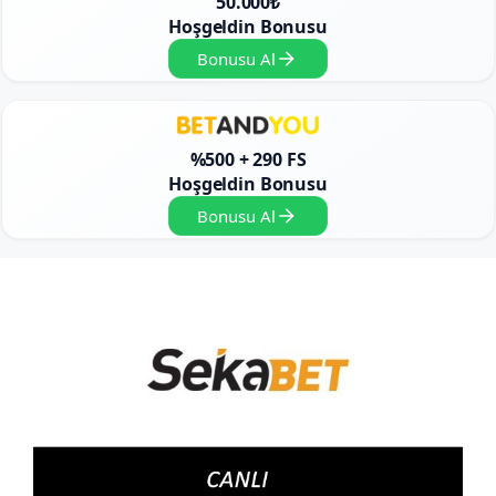
50.000₺
Hoşgeldin Bonusu
Bonusu Al
%500 + 290 FS
Hoşgeldin Bonusu
Bonusu Al