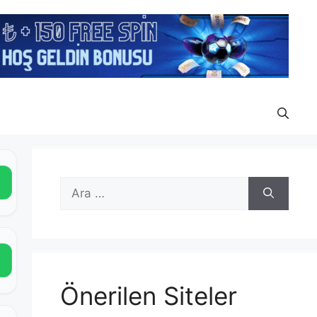
için
ara
Önerilen Siteler