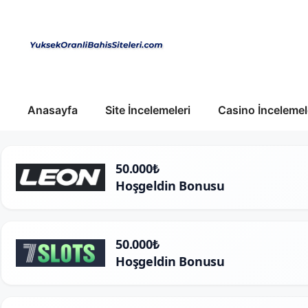
İçeriğe
atla
Anasayfa
Site İncelemeleri
Casino İncelemel
50.000₺
Hoşgeldin Bonusu
50.000₺
Hoşgeldin Bonusu