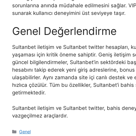
sorunlarına anında müdahale edilmesini sağlar. VIP 
sunarak kullanıcı deneyimini üst seviyeye taşır.
Genel Değerlendirme
Sultanbet iletişim ve Sultanbet twitter hesapları, kul
yaşaması için kritik öneme sahiptir. Geniş iletişi
güncel bilgilendirmeler, Sultanbet’in sektördeki başar
hesabını takip ederek yeni giriş adreslerine, bonus
ulaşabilirler. Aynı zamanda site içi canlı destek ve 
hızlıca çözülür. Tüm bu özellikler, Sultanbet’i bahis 
getirmektedir.
Sultanbet iletişim ve Sultanbet twitter, bahis dene
vazgeçilmez araçlardır.
Kategoriler
Genel