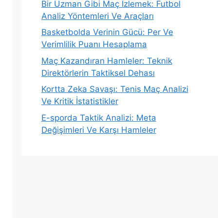
Bir Uzman Gibi Maç İzlemek: Futbol
Analiz Yöntemleri Ve Araçları
Basketbolda Verinin Gücü: Per Ve
Verimlilik Puanı Hesaplama
Maç Kazandıran Hamleler: Teknik
Direktörlerin Taktiksel Dehası
Kortta Zeka Savaşı: Tenis Maç Analizi
Ve Kritik İstatistikler
E-sporda Taktik Analizi: Meta
Değişimleri Ve Karşı Hamleler