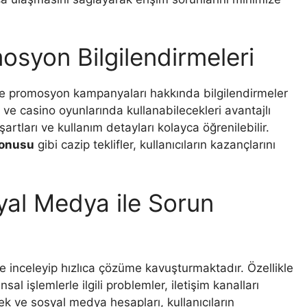
syon Bilgilendirmeleri
ve promosyon kampanyaları hakkında bilgilendirmeler
i ve casino oyunlarında kullanabilecekleri avantajlı
rtları ve kullanım detayları kolayca öğrenilebilir.
bonusu
gibi cazip teklifler, kullanıcıların kazançlarını
syal Medya ile Sorun
ikle inceleyip hızlıca çözüme kavuşturmaktadır. Özellikle
sal işlemlerle ilgili problemler, iletişim kanalları
tek ve sosyal medya hesapları, kullanıcıların