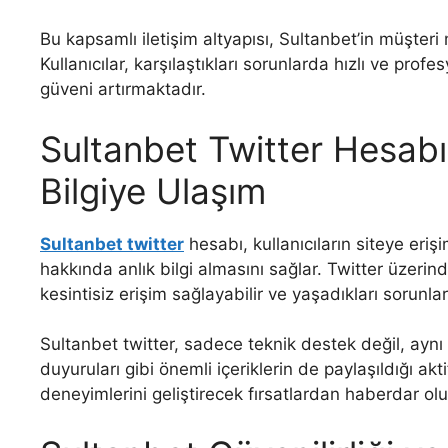
Bu kapsamlı iletişim altyapısı, Sultanbet’in müşter
Kullanıcılar, karşılaştıkları sorunlarda hızlı ve pro
güveni artırmaktadır.
Sultanbet Twitter Hesabı
Bilgiye Ulaşım
Sultanbet twitter
hesabı, kullanıcıların siteye eriş
hakkında anlık bilgi almasını sağlar. Twitter üzerin
kesintisiz erişim sağlayabilir ve yaşadıkları sorunlar
Sultanbet twitter, sadece teknik destek değil, ay
duyuruları gibi önemli içeriklerin de paylaşıldığı akt
deneyimlerini geliştirecek fırsatlardan haberdar olur 