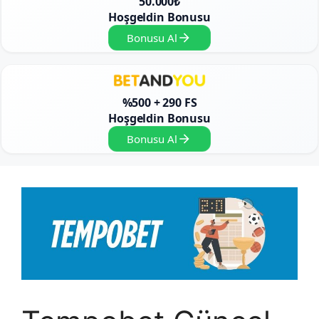
50.000₺
Hoşgeldin Bonusu
Bonusu Al
%500 + 290 FS
Hoşgeldin Bonusu
Bonusu Al