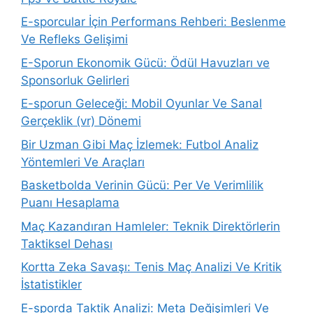
E-sporcular İçin Performans Rehberi: Beslenme
Ve Refleks Gelişimi
E-Sporun Ekonomik Gücü: Ödül Havuzları ve
Sponsorluk Gelirleri
E-sporun Geleceği: Mobil Oyunlar Ve Sanal
Gerçeklik (vr) Dönemi
Bir Uzman Gibi Maç İzlemek: Futbol Analiz
Yöntemleri Ve Araçları
Basketbolda Verinin Gücü: Per Ve Verimlilik
Puanı Hesaplama
Maç Kazandıran Hamleler: Teknik Direktörlerin
Taktiksel Dehası
Kortta Zeka Savaşı: Tenis Maç Analizi Ve Kritik
İstatistikler
E-sporda Taktik Analizi: Meta Değişimleri Ve