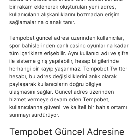
bir rakam eklenerek oluşturulan yeni adres,
kullanıcıların alışkanlıklarını bozmadan erişim
sağlamalarına olanak tanır.
Tempobet güncel adresi üzerinden kullanıcılar,
spor bahislerinden canlı casino oyunlarına kadar
tüm içeriklere erişebilir. Aynı kullanıcı adı ve şifre
ile sisteme giriş yapılabilir, hesap bilgilerinde
herhangi bir kayıp yaşanmaz. Tempobet Twitter
hesabı, bu adres değişikliklerini anlık olarak
paylaşarak kullanıcıların doğru bilgiye
ulaşmasını sağlar. Güncel adres üzerinden
hizmet vermeye devam eden Tempobet,
kullanıcılarına güvenli ve kaliteli bir bahis ortamı
sunmayı sürdürüyor.
Tempobet Güncel Adresine