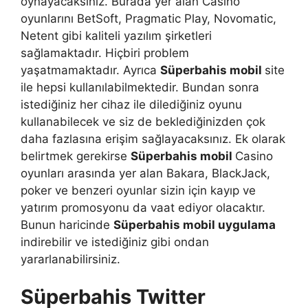
oynayacaksınız. Burada yer alan Casino
oyunlarını BetSoft, Pragmatic Play, Novomatic,
Netent gibi kaliteli yazılım şirketleri
sağlamaktadır. Hiçbiri problem
yaşatmamaktadır. Ayrıca
Süperbahis mobil
site
ile hepsi kullanılabilmektedir. Bundan sonra
istediğiniz her cihaz ile dilediğiniz oyunu
kullanabilecek ve siz de beklediğinizden çok
daha fazlasına erişim sağlayacaksınız. Ek olarak
belirtmek gerekirse
Süperbahis mobil
Casino
oyunları arasında yer alan Bakara, BlackJack,
poker ve benzeri oyunlar sizin için kayıp ve
yatırım promosyonu da vaat ediyor olacaktır.
Bunun haricinde
Süperbahis mobil uygulama
indirebilir ve istediğiniz gibi ondan
yararlanabilirsiniz.
Süperbahis Twitter