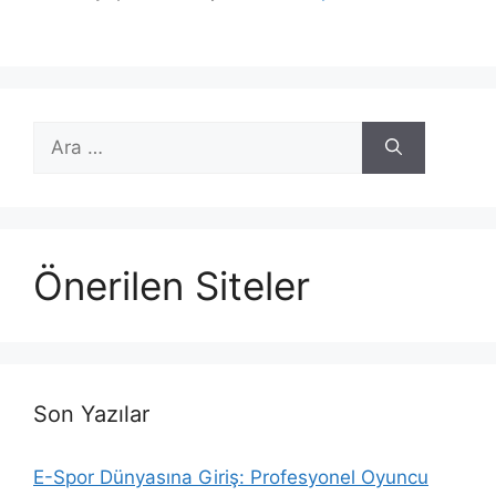
için
ara
Önerilen Siteler
Son Yazılar
E-Spor Dünyasına Giriş: Profesyonel Oyuncu