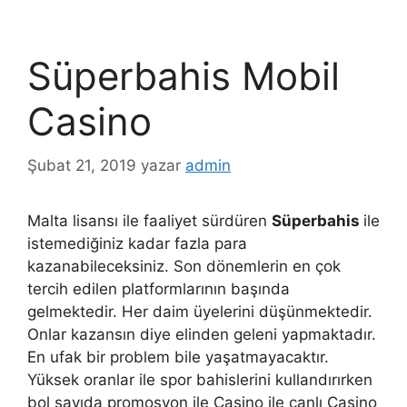
Süperbahis Mobil
Casino
Şubat 21, 2019
yazar
admin
Malta lisansı ile faaliyet sürdüren
Süperbahis
ile
istemediğiniz kadar fazla para
kazanabileceksiniz. Son dönemlerin en çok
tercih edilen platformlarının başında
gelmektedir. Her daim üyelerini düşünmektedir.
Onlar kazansın diye elinden geleni yapmaktadır.
En ufak bir problem bile yaşatmayacaktır.
Yüksek oranlar ile spor bahislerini kullandırırken
bol sayıda promosyon ile Casino ile canlı Casino