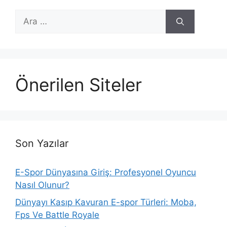
için
ara
Önerilen Siteler
Son Yazılar
E-Spor Dünyasına Giriş: Profesyonel Oyuncu
Nasıl Olunur?
Dünyayı Kasıp Kavuran E-spor Türleri: Moba,
Fps Ve Battle Royale