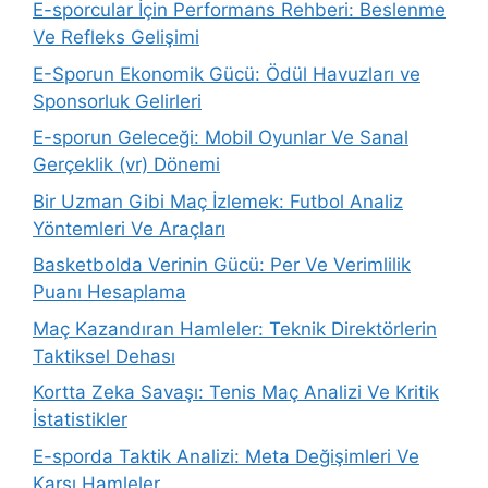
E-sporcular İçin Performans Rehberi: Beslenme
Ve Refleks Gelişimi
E-Sporun Ekonomik Gücü: Ödül Havuzları ve
Sponsorluk Gelirleri
E-sporun Geleceği: Mobil Oyunlar Ve Sanal
Gerçeklik (vr) Dönemi
Bir Uzman Gibi Maç İzlemek: Futbol Analiz
Yöntemleri Ve Araçları
Basketbolda Verinin Gücü: Per Ve Verimlilik
Puanı Hesaplama
Maç Kazandıran Hamleler: Teknik Direktörlerin
Taktiksel Dehası
Kortta Zeka Savaşı: Tenis Maç Analizi Ve Kritik
İstatistikler
E-sporda Taktik Analizi: Meta Değişimleri Ve
Karşı Hamleler