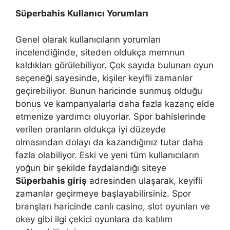
Süperbahis Kullanıcı Yorumları
Genel olarak kullanıcıların yorumları
incelendiğinde, siteden oldukça memnun
kaldıkları görülebiliyor. Çok sayıda bulunan oyun
seçeneği sayesinde, kişiler keyifli zamanlar
geçirebiliyor. Bunun haricinde sunmuş olduğu
bonus ve kampanyalarla daha fazla kazanç elde
etmenize yardımcı oluyorlar. Spor bahislerinde
verilen oranların oldukça iyi düzeyde
olmasından dolayı da kazandığınız tutar daha
fazla olabiliyor. Eski ve yeni tüm kullanıcıların
yoğun bir şekilde faydalandığı siteye
Süperbahis giriş
adresinden ulaşarak, keyifli
zamanlar geçirmeye başlayabilirsiniz. Spor
branşları haricinde canlı casino, slot oyunları ve
okey gibi ilgi çekici oyunlara da katılım