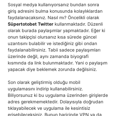
Sosyal medya kullanıyorsanız bundan sonra
giriş adresini bulma konusunda kolaylıklardan
faydalanacaksınız. Nasıl mı? Öncelikli olarak
Süpertotobet Twitter
kullanmaktadır. Düzenli
olarak burada paylaşımlar yapmaktadır. Eğer ki
onun takipçisi olursanız kısa sürede güncel
uzantısını bulabilir ve istediğiniz gibi ondan
faydalanabilirsiniz. Tabii sadece paylaşımları
üzerinde değil, aynı zamanda biyografi
kısmında da link bulunmaktadır. Yani o paylaşım
yapacak diye beklemek zorunda değilsiniz.
Son olarak geliştirmiş olduğu mobil
uygulamasını indirip kullanabilirsiniz.
Biliyorsunuz ki bu uygulama üzerinden girişlerde
adres gerekmemektedir. Dolayısıyla doğrudan
tıklayabilecek ve uygulama ile kesintisiz
erişebileceksiniz. Bunun haricinde VPN ya da