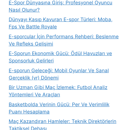
E-Spor Dünyasına Giriş: Profesyonel Oyuncu
Nasıl Olunur?
Dünyayı Kasıp Kavuran E-spor Türleri: Moba,
Fps Ve Battle Royale
E-sporcular İçin Performans Rehberi: Beslenme
Ve Refleks Gelişimi
E-Sporun Ekonomik Gücü: Ödül Havuzları ve
Sponsorluk Gelirleri
E-sporun Geleceği: Mobil Oyunlar Ve Sanal
Gerçeklik (vr) Dönemi
Bir Uzman Gibi Maç İzlemek: Futbol Analiz
Yöntemleri Ve Araçları
Basketbolda Verinin Gücü: Per Ve Verimlilik
Puanı Hesaplama
Maç Kazandıran Hamleler: Teknik Direktörlerin
Taktiksel Dehası