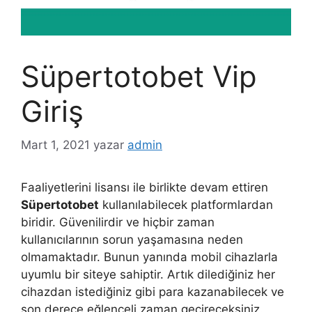
Süpertotobet Vip
Giriş
Mart 1, 2021
yazar
admin
Faaliyetlerini lisansı ile birlikte devam ettiren
Süpertotobet
kullanılabilecek platformlardan
biridir. Güvenilirdir ve hiçbir zaman
kullanıcılarının sorun yaşamasına neden
olmamaktadır. Bunun yanında mobil cihazlarla
uyumlu bir siteye sahiptir. Artık dilediğiniz her
cihazdan istediğiniz gibi para kazanabilecek ve
son derece eğlenceli zaman geçireceksiniz.