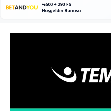
%500 + 290 FS
Hoşgeldin Bonusu