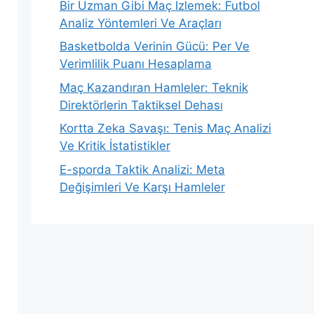
Bir Uzman Gibi Maç İzlemek: Futbol
Analiz Yöntemleri Ve Araçları
Basketbolda Verinin Gücü: Per Ve
Verimlilik Puanı Hesaplama
Maç Kazandıran Hamleler: Teknik
Direktörlerin Taktiksel Dehası
Kortta Zeka Savaşı: Tenis Maç Analizi
Ve Kritik İstatistikler
E-sporda Taktik Analizi: Meta
Değişimleri Ve Karşı Hamleler