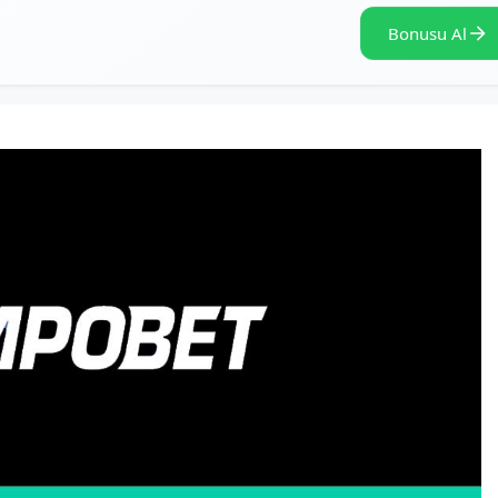
Bonusu Al