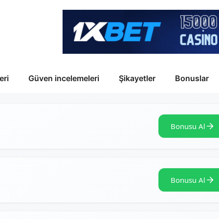
eri
Güven incelemeleri
Şikayetler
Bonuslar
Bonusu Al
Bonusu Al