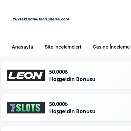
İçeriğe
atla
Anasayfa
Site İncelemeleri
Casino İncelemel
50.000₺
Hoşgeldin Bonusu
50.000₺
Hoşgeldin Bonusu