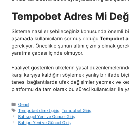
Tempobet Adres Mi Deği
Sisteme nasıl erişebileceğiniz konusunda önemli bilgi
aşamada kullanıcıların sormuş olduğu
Tempobet ad
gerekiyor. Öncelikle şunun altını çizmiş olmak gereki
yaratma çabası içinde olmuyor.
Faaliyet gösterilen ülkelerin yasal düzenlemelerinden
karşı karşıya kaldığını söylemek yanlış bir ifade b
tanesi bağlantılarda ufak değişimler yapmak ve k
platformu da tam olarak bu süreci kullanıcıları ile 
Kategoriler
Genel
Etiketler
Tempobet direkt giriş
,
Tempobet Giriş
Bahsegel Yeni ve Güncel Giriş
Bahigo Yeni ve Güncel Giriş