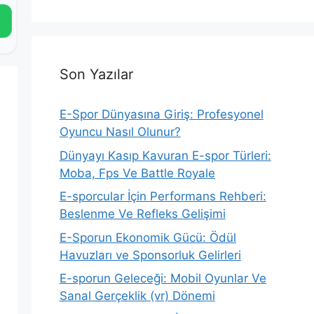
Son Yazılar
E-Spor Dünyasına Giriş: Profesyonel
Oyuncu Nasıl Olunur?
Dünyayı Kasıp Kavuran E-spor Türleri:
Moba, Fps Ve Battle Royale
E-sporcular İçin Performans Rehberi:
Beslenme Ve Refleks Gelişimi
E-Sporun Ekonomik Gücü: Ödül
Havuzları ve Sponsorluk Gelirleri
E-sporun Geleceği: Mobil Oyunlar Ve
Sanal Gerçeklik (vr) Dönemi