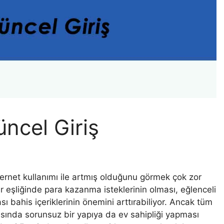
ncel Giriş
internet kullanımı ile artmış olduğunu görmek çok zor
r eşliğinde para kazanma isteklerinin olması, eğlenceli
sı bahis içeriklerinin önemini arttırabiliyor. Ancak tüm
ktasında sorunsuz bir yapıya da ev sahipliği yapması