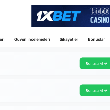
eri
Güven incelemeleri
Şikayetler
Bonuslar
Bonusu Al
Bonusu Al