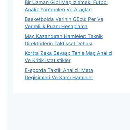
Bir Uzman Gibi Maç İzlemek: Futbol
Analiz Yöntemleri Ve Araçları
Basketbolda Verinin Gücü: Per Ve
Verimlilik Puanı Hesaplama
Maç Kazandıran Hamleler: Teknik
Direktörlerin Taktiksel Dehası
Kortta Zeka Savaşı: Tenis Maç Analizi
Ve Kritik İstatistikler
E-sporda Taktik Analizi: Meta
Değişimleri Ve Karşı Hamleler