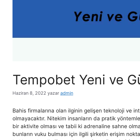
Tempobet Yeni ve Gü
Haziran 8, 2022
yazar
admin
Bahis firmalarına olan ilginin gelişen teknoloji ve 
olmayacaktır. Nitekim insanların da pratik yöntemle
bir aktivite olması ve tabii ki adrenaline sahne olma
bunların vuku bulması için ilgili şirketin erişim no