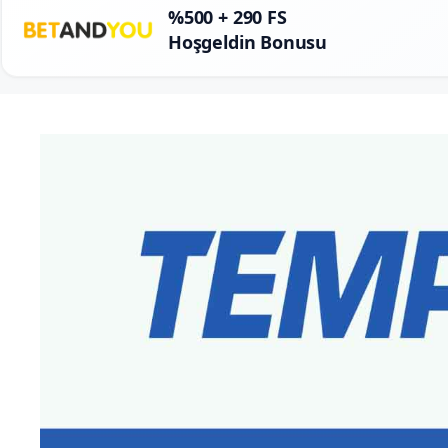
%500 + 290 FS
Hoşgeldin Bonusu