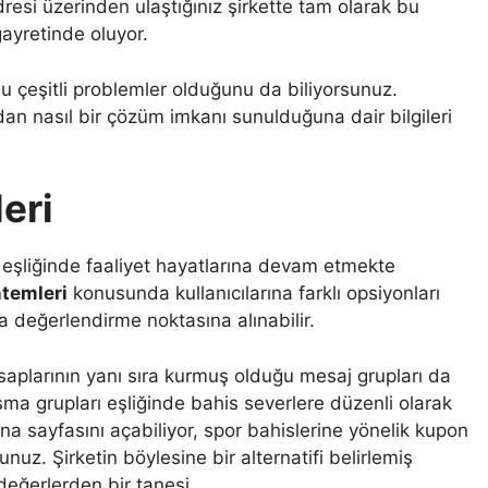
resi üzerinden ulaştığınız şirkette tam olarak bu
ayretinde oluyor.
u çeşitli problemler olduğunu da biliyorsunuz.
dan nasıl bir çözüm imkanı sunulduğuna dair bilgileri
eri
r eşliğinde faaliyet hayatlarına devam etmekte
temleri
konusunda kullanıcılarına farklı opsiyonları
a değerlendirme noktasına alınabilir.
aplarının yanı sıra kurmuş olduğu mesaj grupları da
 grupları eşliğinde bahis severlere düzenli olarak
n ana sayfasını açabiliyor, spor bahislerine yönelik kupon
nuz. Şirketin böylesine bir alternatifi belirlemiş
değerlerden bir tanesi.