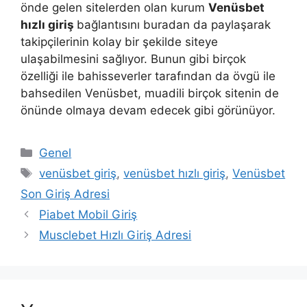
önde gelen sitelerden olan kurum
Venüsbet
hızlı giriş
bağlantısını buradan da paylaşarak
takipçilerinin kolay bir şekilde siteye
ulaşabilmesini sağlıyor. Bunun gibi birçok
özelliği ile bahisseverler tarafından da övgü ile
bahsedilen Venüsbet, muadili birçok sitenin de
önünde olmaya devam edecek gibi görünüyor.
Kategoriler
Genel
Etiketler
venüsbet giriş
,
venüsbet hızlı giriş
,
Venüsbet
Son Giriş Adresi
Piabet Mobil Giriş
Musclebet Hızlı Giriş Adresi