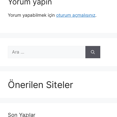
Yorum yapın
Yorum yapabilmek için
oturum açmalısınız
.
için
ara
Önerilen Siteler
Son Yazılar