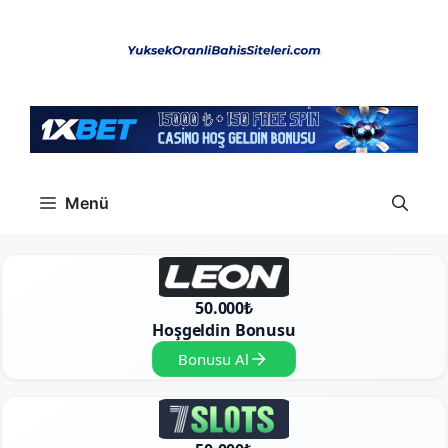
İçeriğe
atla
Menü
50.000₺
Hoşgeldin Bonusu
Bonusu Al