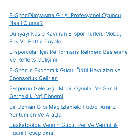
E-Spor Dünyasına Giriş: Profesyonel Oyuncu
Nasıl Olunur?
Dünyayı Kasıp Kavuran E-spor Türleri: Moba,
Fps Ve Battle Royale
E-sporcular İçin Performans Rehberi: Beslenme
Ve Refleks Gelişimi
E-Sporun Ekonomik Gücü: Ödül Havuzları ve
Sponsorluk Gelirleri
E-sporun Geleceği: Mobil Oyunlar Ve Sanal
Gerçeklik (vr) Dönemi
Bir Uzman Gibi Maç İzlemek: Futbol Analiz
Yöntemleri Ve Araçları
Basketbolda Verinin Gücü: Per Ve Verimlilik
Puanı Hesaplama