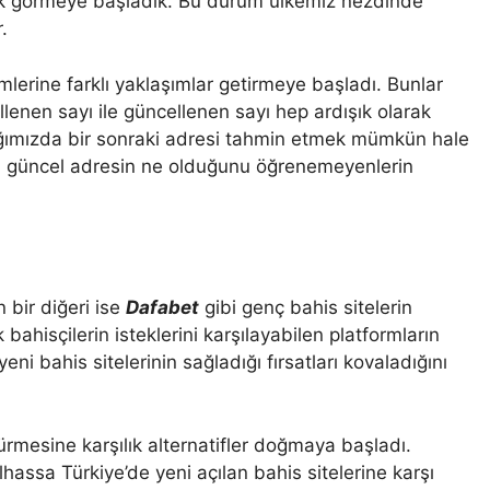
 sık görmeye başladık. Bu durum ülkemiz nezdinde
.
mlerine farklı yaklaşımlar getirmeye başladı. Bunlar
llenen sayı ile güncellenen sayı hep ardışık olarak
ığımızda bir sonraki adresi tahmin etmek mümkün hale
da güncel adresin ne olduğunu öğrenemeyenlerin
 bir diğeri ise
Dafabet
gibi genç bahis sitelerin
 bahisçilerin isteklerini karşılayabilen platformların
ni bahis sitelerinin sağladığı fırsatları kovaladığını
rmesine karşılık alternatifler doğmaya başladı.
lhassa Türkiye’de yeni açılan bahis sitelerine karşı