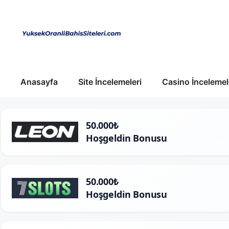
İçeriğe
atla
Anasayfa
Site İncelemeleri
Casino İncelemel
50.000₺
Hoşgeldin Bonusu
50.000₺
Hoşgeldin Bonusu