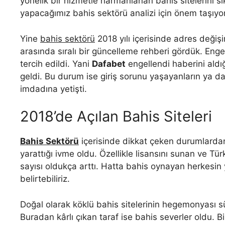
yönelik bir hizmetle harmanlanan bahis sitelerini
yapacağımız bahis sektörü analizi için önem taşıyor
Yine
bahis sektörü
2018 yılı içerisinde adres değişi
arasında sıralı bir güncelleme rehberi gördük. Enge
tercih edildi. Yani
Dafabet
engellendi haberini ald
geldi. Bu durum ise giriş sorunu yaşayanların ya 
imdadına yetişti.
2018’de Açılan Bahis Siteleri
Bahis Sektörü
içerisinde dikkat çeken durumlardan
yarattığı ivme oldu. Özellikle lisansını sunan ve Türk
sayısı oldukça arttı. Hatta bahis oynayan herkesin ye
belirtebiliriz.
Doğal olarak köklü bahis sitelerinin hegemonyası sü
Buradan kârlı çıkan taraf ise bahis severler oldu. Bi