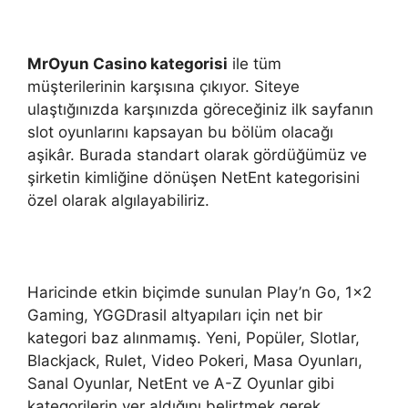
MrOyun Casino kategorisi
ile tüm
müşterilerinin karşısına çıkıyor. Siteye
ulaştığınızda karşınızda göreceğiniz ilk sayfanın
slot oyunlarını kapsayan bu bölüm olacağı
aşikâr. Burada standart olarak gördüğümüz ve
şirketin kimliğine dönüşen NetEnt kategorisini
özel olarak algılayabiliriz.
Haricinde etkin biçimde sunulan Play’n Go, 1×2
Gaming, YGGDrasil altyapıları için net bir
kategori baz alınmamış. Yeni, Popüler, Slotlar,
Blackjack, Rulet, Video Pokeri, Masa Oyunları,
Sanal Oyunlar, NetEnt ve A-Z Oyunlar gibi
kategorilerin yer aldığını belirtmek gerek.