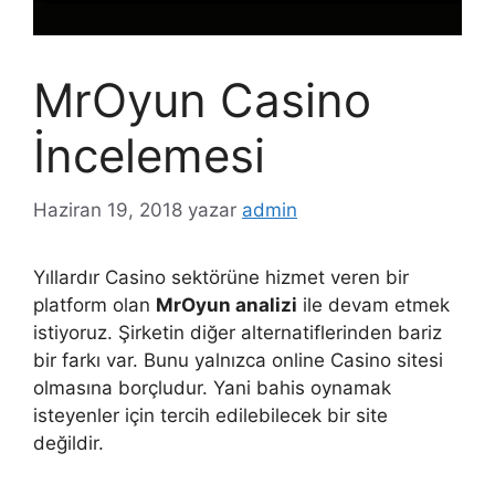
MrOyun Casino
İncelemesi
Haziran 19, 2018
yazar
admin
Yıllardır Casino sektörüne hizmet veren bir
platform olan
MrOyun analizi
ile devam etmek
istiyoruz. Şirketin diğer alternatiflerinden bariz
bir farkı var. Bunu yalnızca online Casino sitesi
olmasına borçludur. Yani bahis oynamak
isteyenler için tercih edilebilecek bir site
değildir.