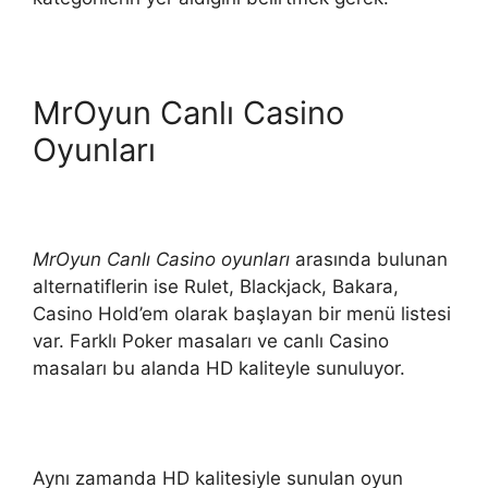
MrOyun Canlı Casino
Oyunları
MrOyun Canlı Casino oyunları
arasında bulunan
alternatiflerin ise Rulet, Blackjack, Bakara,
Casino Hold’em olarak başlayan bir menü listesi
var. Farklı Poker masaları ve canlı Casino
masaları bu alanda HD kaliteyle sunuluyor.
Aynı zamanda HD kalitesiyle sunulan oyun