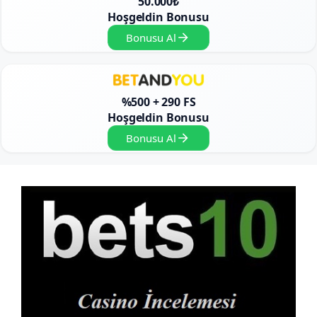
50.000₺
Hoşgeldin Bonusu
Bonusu Al
%500 + 290 FS
Hoşgeldin Bonusu
Bonusu Al