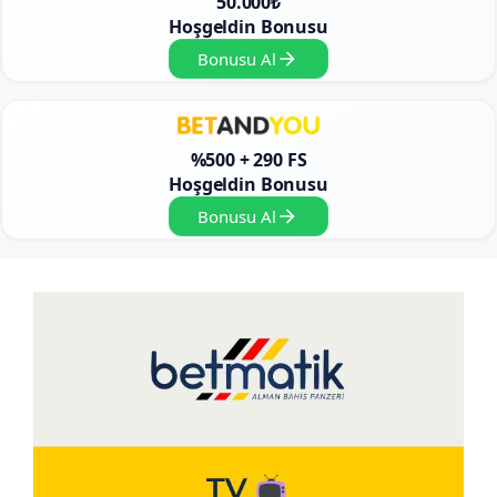
50.000₺
Hoşgeldin Bonusu
Bonusu Al
%500 + 290 FS
Hoşgeldin Bonusu
Bonusu Al