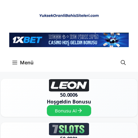
İçeriğe
atla
Menü
50.000₺
Hoşgeldin Bonusu
Bonusu Al