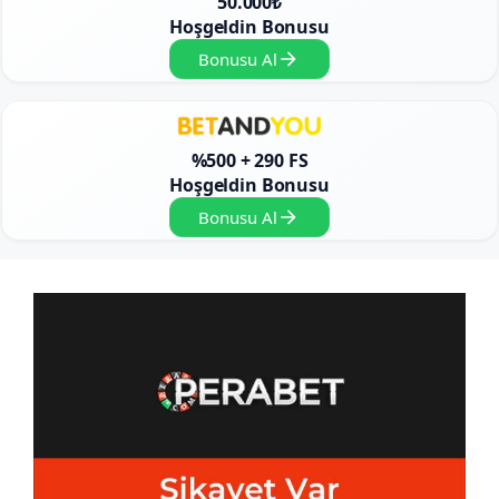
50.000₺
Hoşgeldin Bonusu
Bonusu Al
%500 + 290 FS
Hoşgeldin Bonusu
Bonusu Al