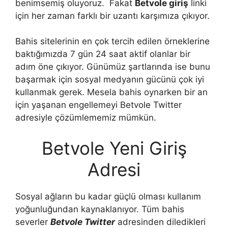
benimsemiş oluyoruz. Fakat
Betvole giriş
linki
için her zaman farklı bir uzantı karşımıza çıkıyor.
Bahis sitelerinin en çok tercih edilen örneklerine
baktığımızda 7 gün 24 saat aktif olanlar bir
adım öne çıkıyor. Günümüz şartlarında ise bunu
başarmak için sosyal medyanın gücünü çok iyi
kullanmak gerek. Mesela bahis oynarken bir an
için yaşanan engellemeyi Betvole Twitter
adresiyle çözümlememiz mümkün.
Betvole Yeni Giriş
Adresi
Sosyal ağların bu kadar güçlü olması kullanım
yoğunluğundan kaynaklanıyor. Tüm bahis
severler
Betvole Twitter
adresinden diledikleri