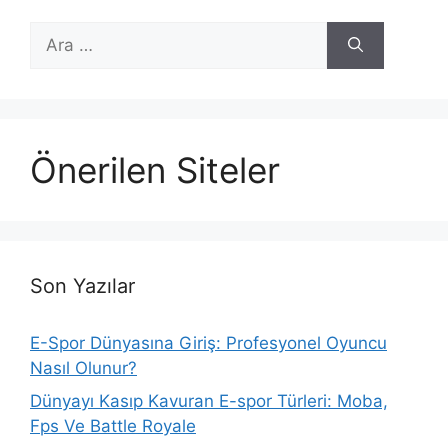
için
ara
Önerilen Siteler
Son Yazılar
E-Spor Dünyasına Giriş: Profesyonel Oyuncu
Nasıl Olunur?
Dünyayı Kasıp Kavuran E-spor Türleri: Moba,
Fps Ve Battle Royale