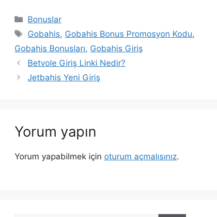
Kategoriler
Bonuslar
Etiketler
Gobahis
,
Gobahis Bonus Promosyon Kodu
,
Gobahis Bonusları
,
Gobahis Giriş
Betvole Giriş Linki Nedir?
Jetbahis Yeni Giriş
Yorum yapın
Yorum yapabilmek için
oturum açmalısınız
.