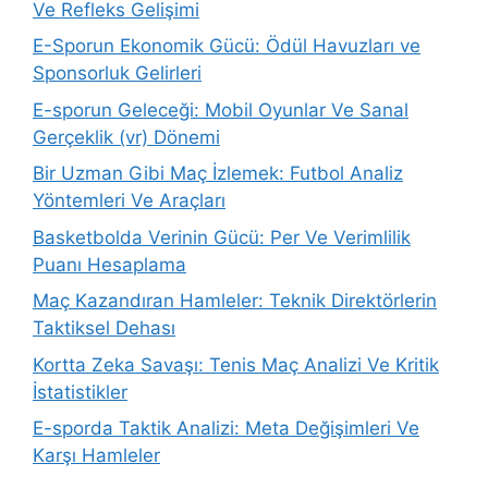
Ve Refleks Gelişimi
E-Sporun Ekonomik Gücü: Ödül Havuzları ve
Sponsorluk Gelirleri
E-sporun Geleceği: Mobil Oyunlar Ve Sanal
Gerçeklik (vr) Dönemi
Bir Uzman Gibi Maç İzlemek: Futbol Analiz
Yöntemleri Ve Araçları
Basketbolda Verinin Gücü: Per Ve Verimlilik
Puanı Hesaplama
Maç Kazandıran Hamleler: Teknik Direktörlerin
Taktiksel Dehası
Kortta Zeka Savaşı: Tenis Maç Analizi Ve Kritik
İstatistikler
E-sporda Taktik Analizi: Meta Değişimleri Ve
Karşı Hamleler