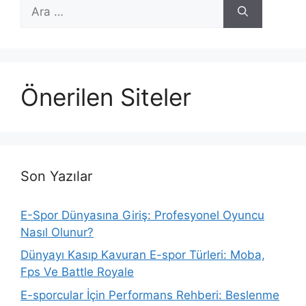
için
ara
Önerilen Siteler
Son Yazılar
E-Spor Dünyasına Giriş: Profesyonel Oyuncu
Nasıl Olunur?
Dünyayı Kasıp Kavuran E-spor Türleri: Moba,
Fps Ve Battle Royale
E-sporcular İçin Performans Rehberi: Beslenme