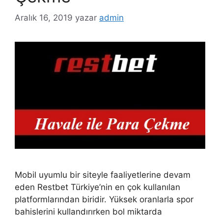
Aralık 16, 2019
yazar
admin
Mobil uyumlu bir siteyle faaliyetlerine devam
eden Restbet Türkiye’nin en çok kullanılan
platformlarından biridir. Yüksek oranlarla spor
bahislerini kullandırırken bol miktarda