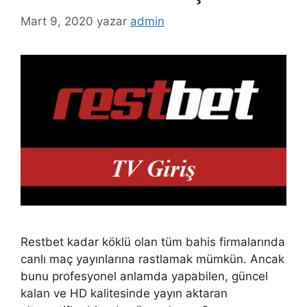
Mart 9, 2020
yazar
admin
Restbet kadar köklü olan tüm bahis firmalarında
canlı maç yayınlarına rastlamak mümkün. Ancak
bunu profesyonel anlamda yapabilen, güncel
kalan ve HD kalitesinde yayın aktaran