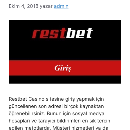
Ekim 4, 2018
yazar
admin
Restbet Casino sitesine giriş yapmak için
güncellenen son adresi birçok kaynaktan
öğrenebilirsiniz. Bunun için sosyal medya
hesapları ve tarayıcı bildirimleri en sık tercih
edilen metotlardır. Müşteri hizmetleri ya da