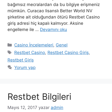
bağımsız mecralardan da bu bilgiye erişmeniz
mümkün. Curacao lisanslı Better World NV
şirketine ait olduğundan ötürü Restbet Casino
giriş adresi hiç kapalı kalmıyor. Aksine
engelleme ile …
Devamını oku
Kategoriler
Casino İncelemeleri
,
Genel
Etiketler
Restbet Casino
,
Restbet Casino Giriş
,
Restbet Giriş
Yorum yap
Restbet Bilgileri
Mayıs 12, 2017
yazar
admin