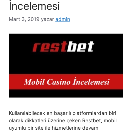
İncelemesi
Mart 3, 2019
yazar
admin
Kullanılabilecek en başarılı platformlardan biri
olarak dikkatleri üzerine çeken Restbet, mobil
uyumlu bir site ile hizmetlerine devam