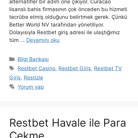
alternatifler bir adım öne çıkıyor. Curacao
lisanslı bahis firmasının çok önceden bu hizmeti
tecrübe etmiş olduğunu belirtmek gerek. Çünkü
Better World NV tarafından yönetiliyor.
Dolayısıyla Restbet giriş adresi ile ulaştığımız
tüm …
Devamını oku
Kategoriler
Bilgi Bankası
Etiketler
Restbet Casino
,
Restbet Giriş
,
Restbet TV
Giriş
,
Restizle
Yorum yap
Restbet Havale ile Para
Çekme