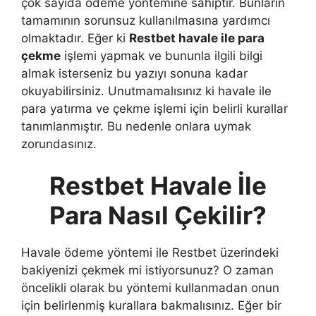
çok sayıda ödeme yöntemine sahiptir. Bunların
tamamının sorunsuz kullanılmasına yardımcı
olmaktadır. Eğer ki
Restbet havale ile para
çekme
işlemi yapmak ve bununla ilgili bilgi
almak isterseniz bu yazıyı sonuna kadar
okuyabilirsiniz. Unutmamalısınız ki havale ile
para yatırma ve çekme işlemi için belirli kurallar
tanımlanmıştır. Bu nedenle onlara uymak
zorundasınız.
Restbet Havale İle
Para Nasıl Çekilir?
Havale ödeme yöntemi ile Restbet üzerindeki
bakiyenizi çekmek mi istiyorsunuz? O zaman
öncelikli olarak bu yöntemi kullanmadan onun
için belirlenmiş kurallara bakmalısınız. Eğer bir