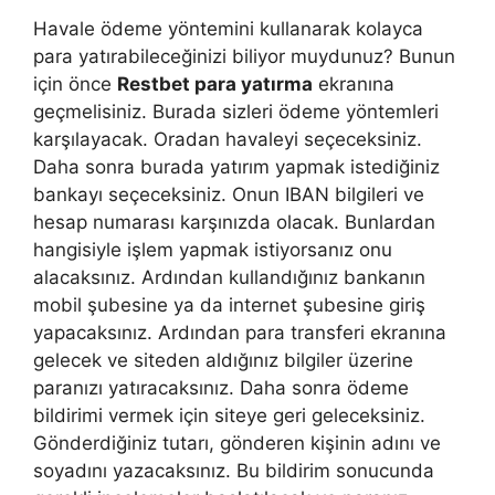
Havale ödeme yöntemini kullanarak kolayca
para yatırabileceğinizi biliyor muydunuz? Bunun
için önce
Restbet para yatırma
ekranına
geçmelisiniz. Burada sizleri ödeme yöntemleri
karşılayacak. Oradan havaleyi seçeceksiniz.
Daha sonra burada yatırım yapmak istediğiniz
bankayı seçeceksiniz. Onun IBAN bilgileri ve
hesap numarası karşınızda olacak. Bunlardan
hangisiyle işlem yapmak istiyorsanız onu
alacaksınız. Ardından kullandığınız bankanın
mobil şubesine ya da internet şubesine giriş
yapacaksınız. Ardından para transferi ekranına
gelecek ve siteden aldığınız bilgiler üzerine
paranızı yatıracaksınız. Daha sonra ödeme
bildirimi vermek için siteye geri geleceksiniz.
Gönderdiğiniz tutarı, gönderen kişinin adını ve
soyadını yazacaksınız. Bu bildirim sonucunda