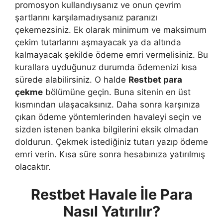
promosyon kullandıysanız ve onun çevrim
şartlarını karşılamadıysanız paranızı
çekemezsiniz. Ek olarak minimum ve maksimum
çekim tutarlarını aşmayacak ya da altında
kalmayacak şekilde ödeme emri vermelisiniz. Bu
kurallara uyduğunuz durumda ödemenizi kısa
sürede alabilirsiniz. O halde
Restbet para
çekme
bölümüne geçin. Buna sitenin en üst
kısmından ulaşacaksınız. Daha sonra karşınıza
çıkan ödeme yöntemlerinden havaleyi seçin ve
sizden istenen banka bilgilerini eksik olmadan
doldurun. Çekmek istediğiniz tutarı yazıp ödeme
emri verin. Kısa süre sonra hesabınıza yatırılmış
olacaktır.
Restbet Havale İle Para
Nasıl Yatırılır?