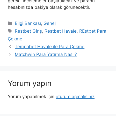
gerekli incelemeler başlatılacak ve paranız
hesabınızda bakiye olarak görünecektir.
Kategoriler
Bilgi Bankası
,
Genel
Etiketler
Restbet Giriş
,
Restbet Havale
,
REstbet Para
Çekme
Tempobet Havale ile Para Çekme
Matchwin Para Yatırma Nasıl?
Yorum yapın
Yorum yapabilmek için
oturum açmalısınız
.