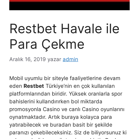
Restbet Havale ile
Para Çekme
Aralık 16, 2019
yazar
admin
Mobil uyumlu bir siteyle faaliyetlerine devam
eden
Restbet
Türkiye’nin en çok kullanılan
platformlarından biridir. Yüksek oranlarla spor
bahislerini kullandırırken bol miktarda
promosyonla Casino ve canlı Casino oyunlarını
oynatmaktadır. Artık buraya kolayca para
yatırabilecek ve buradan basit bir şekilde
paranızı çekebileceksiniz. Siz de biliyorsunuz ki