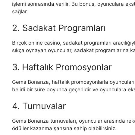
işlemi sonrasında verilir. Bu bonus, oyunculara eks
sağlar.
2. Sadakat Programları
Birçok online casino, sadakat programları aracılığ
sıkça oynayan oyuncular, sadakat programlarına kat
3. Haftalık Promosyonlar
Gems Bonanza, haftalık promosyonlarla oyuncularını
belirli bir süre boyunca geçerlidir ve oyunculara ek
4. Turnuvalar
Gems Bonanza turnuvaları, oyuncular arasında rekab
ödüller kazanma şansına sahip olabilirsiniz.