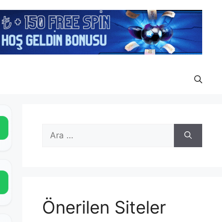
için
ara
Önerilen Siteler