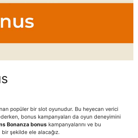
us
nan popüler bir slot oyunudur. Bu heyecan verici
ederken, bonus kampanyaları da oyun deneyimini
s Bonanza bonus
kampanyalarını ve bu
bir şekilde ele alacağız.