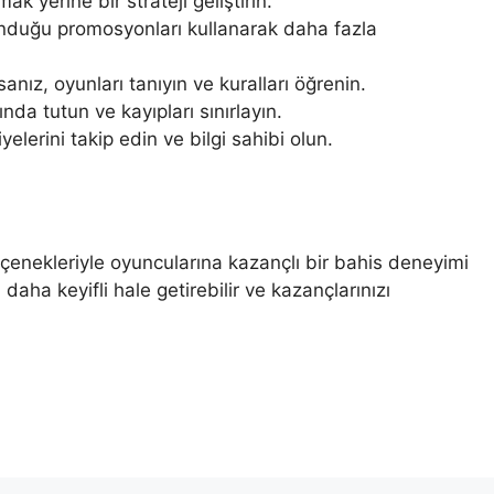
ak yerine bir strateji geliştirin.
nduğu promosyonları kullanarak daha fazla
nız, oyunları tanıyın ve kuralları öğrenin.
ında tutun ve kayıpları sınırlayın.
elerini takip edin ve bilgi sahibi olun.
çenekleriyle oyuncularına kazançlı bir bahis deneyimi
daha keyifli hale getirebilir ve kazançlarınızı