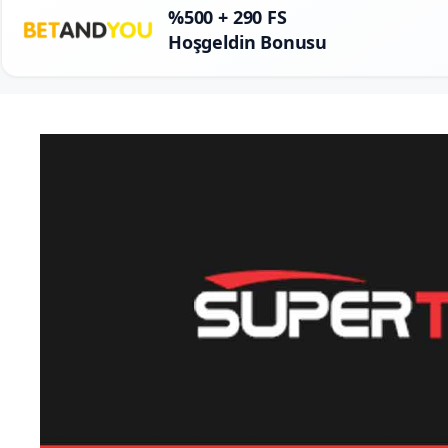
%500 + 290 FS
Hoşgeldin Bonusu