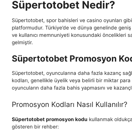
Süpertotobet Nedir?
Süpertotobet, spor bahisleri ve casino oyunları gibi
platformudur. Türkiye’de ve dünya genelinde geniş bi
ve kullanıcı memnuniyeti konusundaki öncelikleri s
gelmiştir.
Süpertotobet Promosyon Ko
Süpertotobet, oyuncularına daha fazla kazanç sağ
kodları, genellikle üyelik veya belirli bir miktar par
oyuncuların daha fazla bahis yapmasını ve kazançlar
Promosyon Kodları Nasıl Kullanılır?
Süpertotobet promosyon kodu
kullanmak oldukça b
gösteren bir rehber: