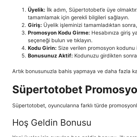
Üyelik:
İlk adım, Süpertotobet’e üye olmaktır
tamamlamak için gerekli bilgileri sağlayın.
Giriş:
Üyelik işleminizi tamamladıktan sonra,
Promosyon Kodu Girme:
Hesabınıza giriş y
seçeneği bulun ve tıklayın.
Kodu Girin:
Size verilen promosyon kodunu ilg
Bonusunuz Aktif:
Kodunuzu girdikten sonra,
Artık bonusunuzla bahis yapmaya ve daha fazla ka
Süpertotobet Promosyon
Süpertotobet, oyuncularına farklı türde promosyonla
Hoş Geldin Bonusu