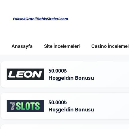
İçeriğe
atla
Anasayfa
Site İncelemeleri
Casino İncelemel
50.000₺
Hoşgeldin Bonusu
50.000₺
Hoşgeldin Bonusu