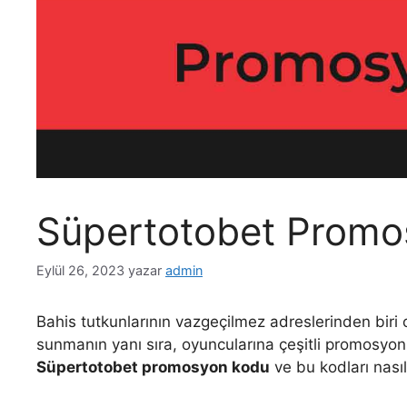
Süpertotobet Promo
Eylül 26, 2023
yazar
admin
Bahis tutkunlarının vazgeçilmez adreslerinden biri
sunmanın yanı sıra, oyuncularına çeşitli promosyon
Süpertotobet promosyon kodu
ve bu kodları nası