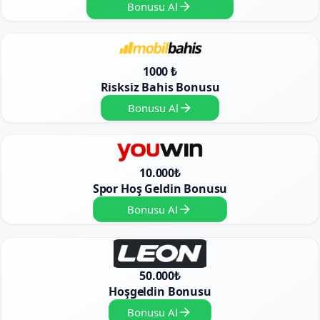
Bonusu Al
1000 ₺
Risksiz Bahis Bonusu
Bonusu Al
10.000₺
Spor Hoş Geldin Bonusu
Bonusu Al
50.000₺
Hoşgeldin Bonusu
Bonusu Al