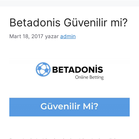
Betadonis Güvenilir mi?
Mart 18, 2017
yazar
admin