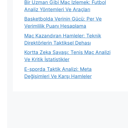
Bir Uzman Gibi Maç İzlemek: Futbol
Analiz Yöntemleri Ve Araçları
Basketbolda Verinin Gücü: Per Ve
Verimlilik Puanı Hesaplama
Maç Kazandıran Hamleler: Teknik
Direktörlerin Taktiksel Dehası
Kortta Zeka Savaşı: Tenis Maç Analizi
Ve Kritik İstatistikler
E-sporda Taktik Analizi: Meta
Değişimleri Ve Karşı Hamleler