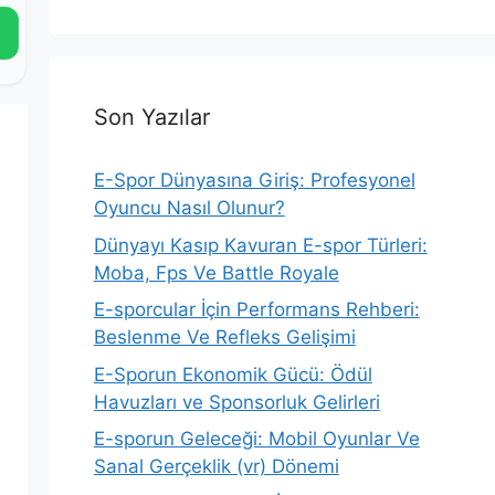
Son Yazılar
E-Spor Dünyasına Giriş: Profesyonel
Oyuncu Nasıl Olunur?
Dünyayı Kasıp Kavuran E-spor Türleri:
Moba, Fps Ve Battle Royale
E-sporcular İçin Performans Rehberi:
Beslenme Ve Refleks Gelişimi
E-Sporun Ekonomik Gücü: Ödül
Havuzları ve Sponsorluk Gelirleri
E-sporun Geleceği: Mobil Oyunlar Ve
Sanal Gerçeklik (vr) Dönemi