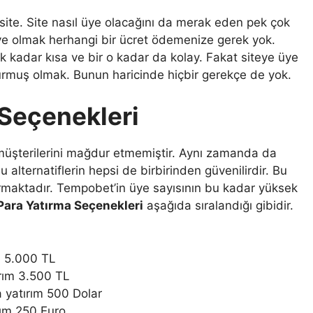
ite. Site nasıl üye olacağını da merak eden pek çok
 üye olmak herhangi bir ücret ödemenize gerek yok.
ak kadar kısa ve bir o kadar da kolay. Fakat siteye üye
ldurmuş olmak. Bunun haricinde hiçbir gerekçe de yok.
 Seçenekleri
üşterilerini mağdur etmemiştir. Aynı zamanda da
 alternatiflerin hepsi de birbirinden güvenilirdir. Bu
rmaktadır. Tempobet’in üye sayısının bu kadar yüksek
ara Yatırma Seçenekleri
aşağıda sıralandığı gibidir.
ım 5.000 TL
tırım 3.500 TL
a yatırım 500 Dolar
ırım 250 Euro