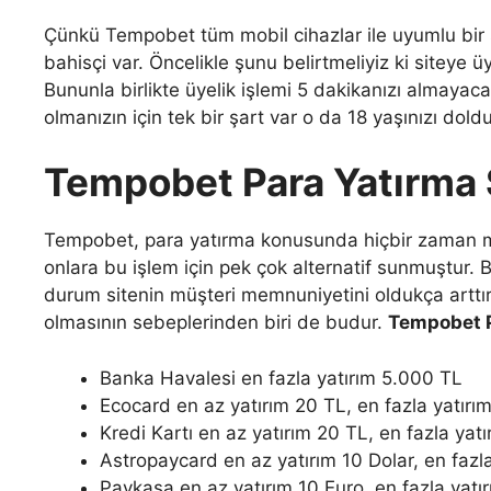
Çünkü Tempobet tüm mobil cihazlar ile uyumlu bir s
bahisçi var. Öncelikle şunu belirtmeliyiz ki siteye
Bununla birlikte üyelik işlemi 5 dakikanızı almayac
olmanızın için tek bir şart var o da 18 yaşınızı do
Tempobet
Para Yatırma
Tempobet, para yatırma konusunda hiçbir zaman m
onlara bu işlem için pek çok alternatif sunmuştur. Bu
durum sitenin müşteri memnuniyetini oldukça arttı
olmasının sebeplerinden biri de budur.
Tempobet P
Banka Havalesi en fazla yatırım 5.000 TL
Ecocard en az yatırım 20 TL, en fazla yatır
Kredi Kartı en az yatırım 20 TL, en fazla ya
Astropaycard en az yatırım 10 Dolar, en fazl
Paykasa en az yatırım 10 Euro, en fazla yat