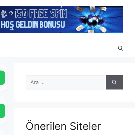
için
ara
Önerilen Siteler